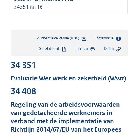
34351 nr. 16
Authentieke versie (PDF)
b
Informatie
e
Gerelateerd
Printen
Delen
s
t
34 351
a
n
d
Evaluatie Wet werk en zekerheid (Wwz)
s
g
34 408
r
o
Regeling van de arbeidsvoorwaarden
o
van gedetacheerde werknemers in
t
t
verband met de implementatie van
e
Richtlijn 2014/67/EU van het Europees
: