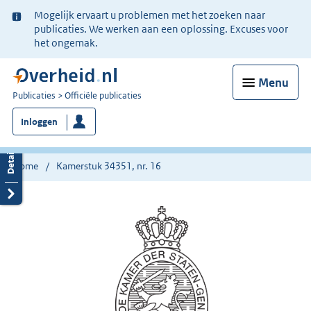
Ter
Mogelijk ervaart u problemen met het zoeken naar
informatie:
publicaties. We werken aan een oplossing. Excuses voor
het ongemak.
Menu
U
Publicaties
Officiële publicaties
bent
Inloggen
nu
hier:
Home
Kamerstuk 34351, nr. 16