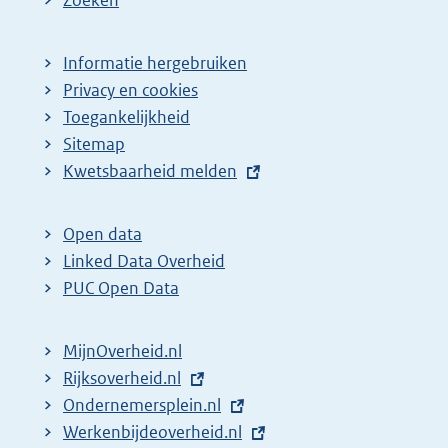
Informatie hergebruiken
Privacy en cookies
Toegankelijkheid
Sitemap
E
Kwetsbaarheid melden
x
t
Open data
e
Linked Data Overheid
r
PUC Open Data
n
e
MijnOverheid.nl
l
E
Rijksoverheid.nl
i
x
E
Ondernemersplein.nl
n
t
x
E
Werkenbijdeoverheid.nl
k