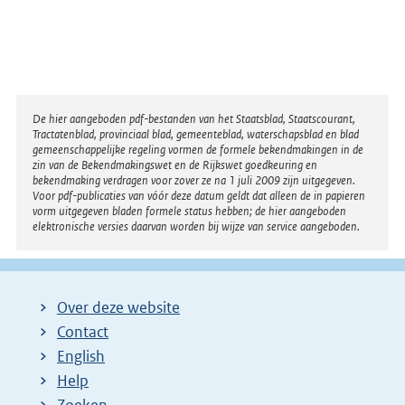
Disclaimer
De hier aangeboden pdf-bestanden van het Staatsblad, Staatscourant,
Tractatenblad, provinciaal blad, gemeenteblad, waterschapsblad en blad
gemeenschappelijke regeling vormen de formele bekendmakingen in de
zin van de Bekendmakingswet en de Rijkswet goedkeuring en
bekendmaking verdragen voor zover ze na 1 juli 2009 zijn uitgegeven.
Voor pdf-publicaties van vóór deze datum geldt dat alleen de in papieren
vorm uitgegeven bladen formele status hebben; de hier aangeboden
elektronische versies daarvan worden bij wijze van service aangeboden.
Over deze website
Contact
English
Help
Zoeken