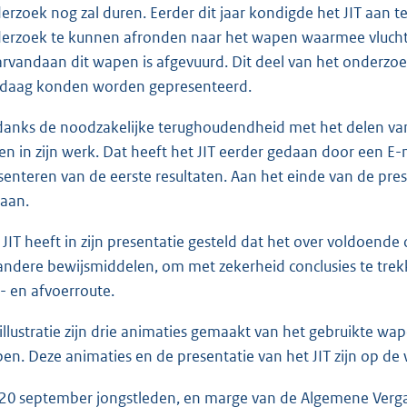
erzoek nog zal duren. Eerder dit jaar kondigde het JIT aan t
erzoek te kunnen afronden naar het wapen waarmee vlucht 
rvandaan dit wapen is afgevuurd. Dit deel van het onderzoek
daag konden worden gepresenteerd.
anks de noodzakelijke terughoudendheid met het delen van i
en in zijn werk. Dat heeft het JIT eerder gedaan door een E
senteren van de eerste resultaten. Aan het einde van de pre
aan.
 JIT heeft in zijn presentatie gesteld dat het over voldoen
andere bewijsmiddelen, om met zekerheid conclusies te trek
- en afvoerroute.
 illustratie zijn drie animaties gemaakt van het gebruikte wa
en. Deze animaties en de presentatie van het JIT zijn op de
20 september jongstleden, en marge van de Algemene Verga