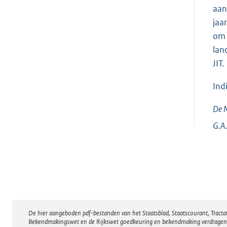
aan
jaa
om 
lan
JIT.
Ind
De M
G.A.
De hier aangeboden pdf-bestanden van het Staatsblad, Staatscourant, Tract
Disclaimer
Bekendmakingswet en de Rijkswet goedkeuring en bekendmaking verdragen voor