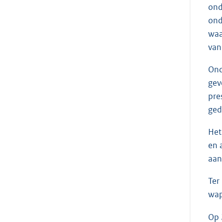
ond
ond
waa
van
Ond
gev
pre
ged
Het
en 
aan
Ter
wap
Op 