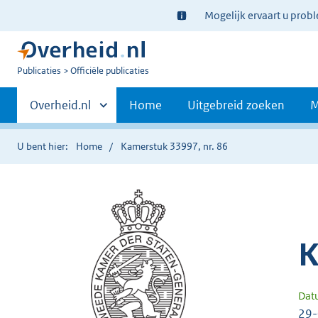
Ter
Mogelijk ervaart u prob
informatie:
U
Publicaties
Officiële publicaties
bent
Primaire
nu
Andere
Overheid.nl
Home
Uitgebreid zoeken
M
hier:
sites
navigatie
binnen
U bent hier:
Home
Kamerstuk 33997, nr. 86
K
Dat
29-