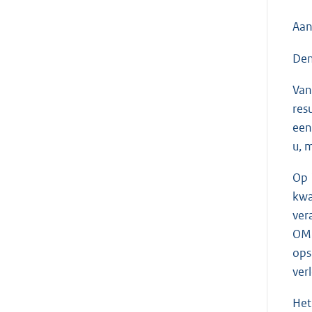
Aan
Den
Van
res
een
u, 
Op 
kwa
ver
OM 
ops
ver
Het