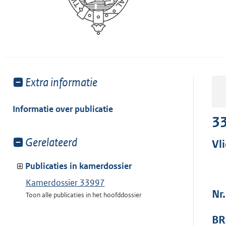
Toon
Extra informatie
meer
van:
Informatie over publicatie
3
Toon
Gerelateerd
Vl
meer
van:
Publicaties in kamerdossier
Kamerdossier 33997
Nr.
Toon alle publicaties in het hoofddossier
BR