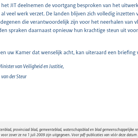
 het JIT deelnemen de voortgang besproken van het uitwerk
r al veel werk verzet. De landen blijven zich volledig inzett
degenen die verantwoordelijk zijn voor het neerhalen van v
den spraken daarnaast opnieuw hun krachtige steun uit voor
ien uw Kamer dat wenselijk acht, kan uiteraard een briefin
inister van Veiligheid en Justitie,
 van der
Steur
atenblad, provinciaal blad, gemeenteblad, waterschapsblad en blad gemeenschappelijke 
 zover ze na 1 juli 2009 zijn uitgegeven. Voor pdf-publicaties van vóór deze datum g