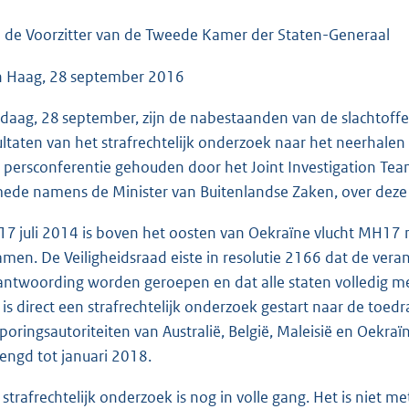
o
o
 de Voorzitter van de Tweede Kamer der Staten-Generaal
t
 Haag, 28 september 2016
t
e
daag, 28 september, zijn de nabestaanden van de slachtoff
:
ultaten van het strafrechtelijk onderzoek naar het neerhal
3
 persconferentie gehouden door het Joint Investigation Team 
8
mede namens de Minister van Buitenlandse Zaken, over deze 
K
b
17 juli 2014 is boven het oosten van Oekraïne vlucht MH17 
men. De Veiligheidsraad eiste in resolutie 2166 dat de vera
antwoording worden geroepen en dat alle staten volledig 
is direct een strafrechtelijk onderzoek gestart naar de toed
poringsautoriteiten van Australië, België, Maleisië en Oekraï
lengd tot januari 2018.
 strafrechtelijk onderzoek is nog in volle gang. Het is niet m