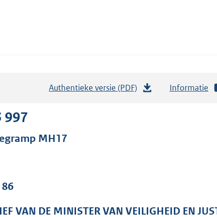
Authentieke versie (PDF)
b
Informatie
e
s
3 997
t
iegramp MH17
a
n
d
s
 86
g
r
IEF VAN DE MINISTER VAN VEILIGHEID EN JUS