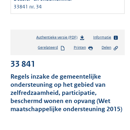
33841 nr. 34
Authentieke versie (PDF)
b
Informatie
e
Gerelateerd
Printen
Delen
s
t
33 841
a
n
d
Regels inzake de gemeentelijke
s
ondersteuning op het gebied van
g
zelfredzaamheid, participatie,
r
o
beschermd wonen en opvang (Wet
o
maatschappelijke ondersteuning 2015)
t
t
e
: