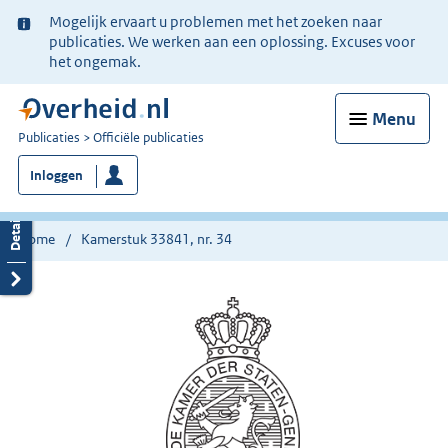
Ter
Mogelijk ervaart u problemen met het zoeken naar
informatie:
publicaties. We werken aan een oplossing. Excuses voor
het ongemak.
Menu
U
Publicaties
Officiële publicaties
bent
Inloggen
nu
hier:
Home
Kamerstuk 33841, nr. 34