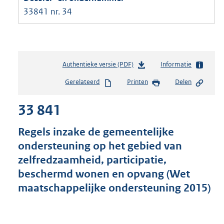
33841 nr. 34
Authentieke versie (PDF)
b
Informatie
e
Gerelateerd
Printen
Delen
s
t
33 841
a
n
d
Regels inzake de gemeentelijke
s
ondersteuning op het gebied van
g
zelfredzaamheid, participatie,
r
o
beschermd wonen en opvang (Wet
o
maatschappelijke ondersteuning 2015)
t
t
e
: