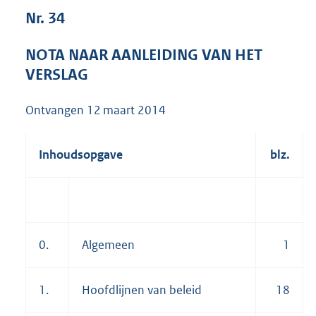
8
Nr. 34
7
9
NOTA NAAR AANLEIDING VAN HET
K
b
VERSLAG
Ontvangen
12 maart 2014
Inhoudsopgave
blz.
0.
Algemeen
1
1.
Hoofdlijnen van beleid
18