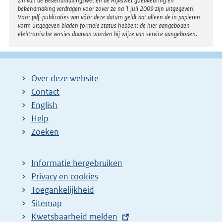
zin van de Bekendmakingswet en de Rijkswet goedkeuring en
bekendmaking verdragen voor zover ze na 1 juli 2009 zijn uitgegeven.
Voor pdf-publicaties van vóór deze datum geldt dat alleen de in papieren
vorm uitgegeven bladen formele status hebben; de hier aangeboden
elektronische versies daarvan worden bij wijze van service aangeboden.
Over deze website
Contact
English
Help
Zoeken
Informatie hergebruiken
Privacy en cookies
Toegankelijkheid
Sitemap
E
Kwetsbaarheid melden