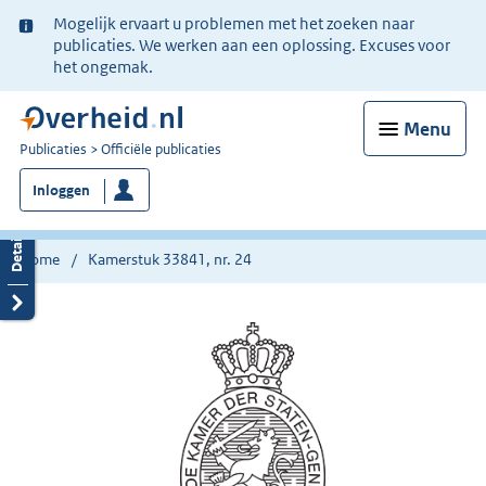
Ter
Mogelijk ervaart u problemen met het zoeken naar
informatie:
publicaties. We werken aan een oplossing. Excuses voor
het ongemak.
Menu
U
Publicaties
Officiële publicaties
bent
Inloggen
nu
hier:
Home
Kamerstuk 33841, nr. 24