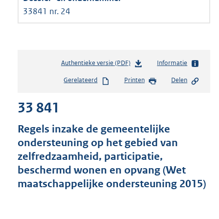
33841 nr. 24
Authentieke versie (PDF)
b
Informatie
e
Gerelateerd
Printen
Delen
s
t
33 841
a
n
d
Regels inzake de gemeentelijke
s
ondersteuning op het gebied van
g
zelfredzaamheid, participatie,
r
o
beschermd wonen en opvang (Wet
o
maatschappelijke ondersteuning 2015)
t
t
e
: