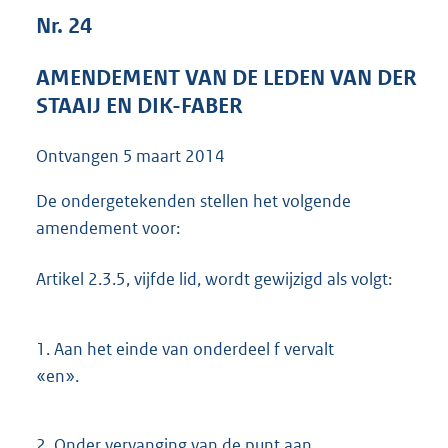
3
Nr. 24
7
K
AMENDEMENT VAN DE LEDEN VAN DER
b
STAAIJ EN DIK-FABER
Ontvangen
5 maart 2014
De ondergetekenden stellen het volgende
amendement voor:
Artikel 2.3.5, vijfde lid, wordt gewijzigd als volgt:
1.
Aan het einde van onderdeel f vervalt
«en».
2.
Onder vervanging van de punt aan