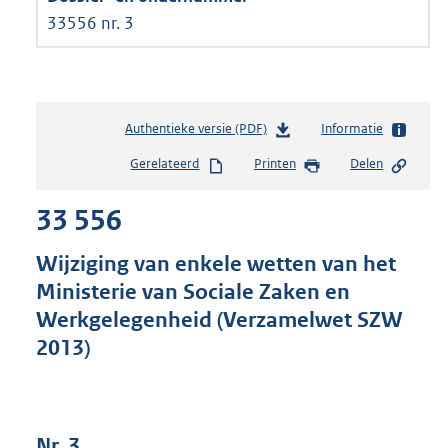
33556 nr. 3
Authentieke versie (PDF)
b
Informatie
e
Gerelateerd
Printen
Delen
s
t
33 556
a
n
d
Wijziging van enkele wetten van het
s
Ministerie van Sociale Zaken en
g
Werkgelegenheid (Verzamelwet SZW
r
o
2013)
o
t
t
e
Nr. 3
: