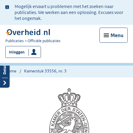
Ter
Mogelijk ervaart u problemen met het zoeken naar
informatie:
publicaties. We werken aan een oplossing. Excuses voor
het ongemak.
Menu
U
Publicaties
Officiële publicaties
bent
Inloggen
nu
hier:
Home
Kamerstuk 33556, nr. 3