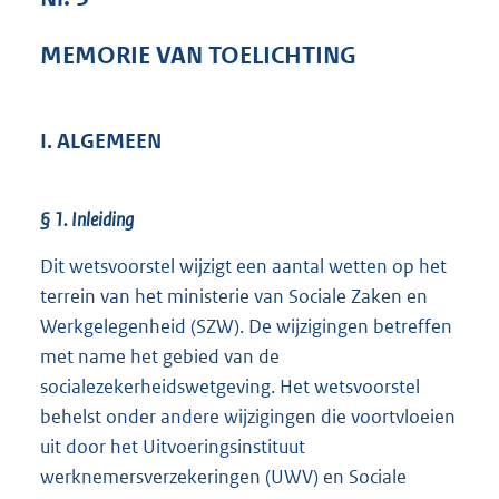
1
1
MEMORIE VAN TOELICHTING
9
K
b
I. ALGEMEEN
§ 1. Inleiding
Dit wetsvoorstel wijzigt een aantal wetten op het
terrein van het ministerie van Sociale Zaken en
Werkgelegenheid (SZW). De wijzigingen betreffen
met name het gebied van de
socialezekerheidswetgeving. Het wetsvoorstel
behelst onder andere wijzigingen die voortvloeien
uit door het Uitvoeringsinstituut
werknemersverzekeringen (UWV) en Sociale