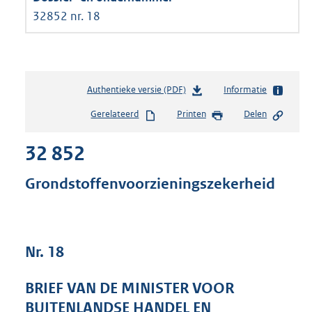
32852 nr. 18
Authentieke versie (PDF)
b
Informatie
e
Gerelateerd
Printen
Delen
s
t
32 852
a
n
d
Grondstoffenvoorzieningszekerheid
s
g
r
o
Nr. 18
o
t
t
BRIEF VAN DE MINISTER VOOR
e
BUITENLANDSE HANDEL EN
: