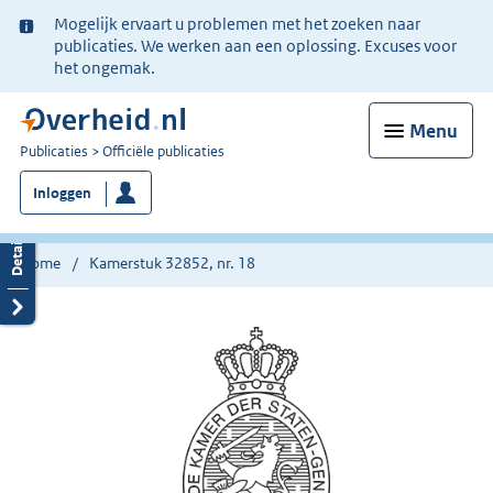
Ter
Mogelijk ervaart u problemen met het zoeken naar
informatie:
publicaties. We werken aan een oplossing. Excuses voor
het ongemak.
Menu
U
Publicaties
Officiële publicaties
bent
Inloggen
nu
hier:
Home
Kamerstuk 32852, nr. 18