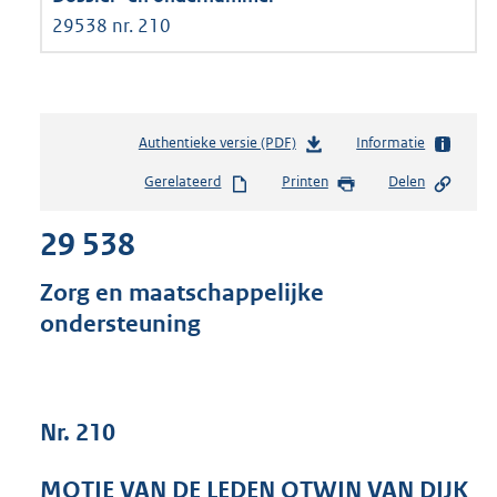
29538 nr. 210
Authentieke versie (PDF)
b
Informatie
e
Gerelateerd
Printen
Delen
s
t
29 538
a
n
d
Zorg en maatschappelijke
s
ondersteuning
g
r
o
o
t
Nr. 210
t
e
MOTIE VAN DE LEDEN OTWIN VAN DIJK
: