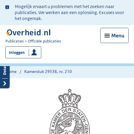
Ter
Mogelijk ervaart u problemen met het zoeken naar
informatie:
publicaties. We werken aan een oplossing. Excuses voor
het ongemak.
Menu
U
Publicaties
Officiële publicaties
bent
Inloggen
nu
hier:
Home
Kamerstuk 29538, nr. 210