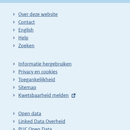
Over deze website
Contact
English
Help
Zoeken
Informatie hergebruiken
Privacy en cookies
Toegankelijkheid
Sitemap
E
Kwetsbaarheid melden
x
t
Open data
e
Linked Data Overheid
r
PUC Open Data