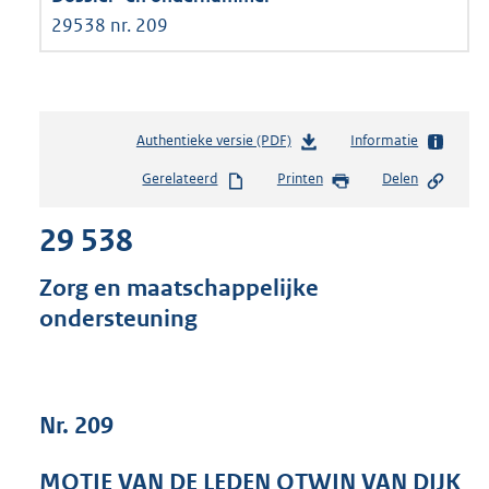
29538 nr. 209
Authentieke versie (PDF)
b
Informatie
e
Gerelateerd
Printen
Delen
s
t
29 538
a
n
d
Zorg en maatschappelijke
s
ondersteuning
g
r
o
o
t
Nr. 209
t
e
MOTIE VAN DE LEDEN OTWIN VAN DIJK
: