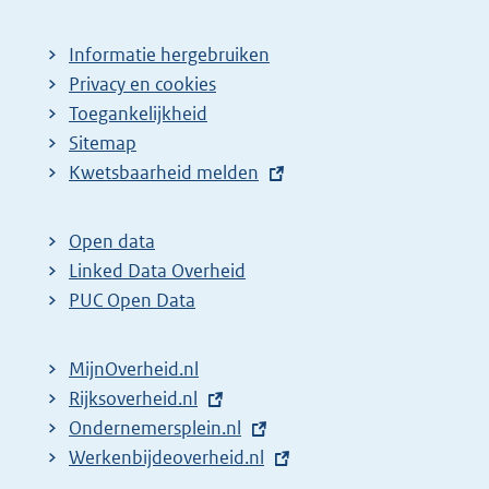
Informatie hergebruiken
Privacy en cookies
Toegankelijkheid
Sitemap
E
Kwetsbaarheid melden
x
t
Open data
e
Linked Data Overheid
r
PUC Open Data
n
e
MijnOverheid.nl
l
E
Rijksoverheid.nl
i
x
E
Ondernemersplein.nl
n
t
x
E
Werkenbijdeoverheid.nl
k
e
t
x