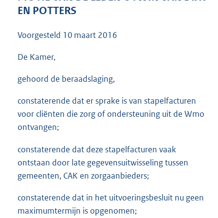
3
EN POTTERS
6
K
Voorgesteld
10 maart 2016
b
De Kamer,
gehoord de beraadslaging,
constaterende dat er sprake is van stapelfacturen
voor cliënten die zorg of ondersteuning uit de Wmo
ontvangen;
constaterende dat deze stapelfacturen vaak
ontstaan door late gegevensuitwisseling tussen
gemeenten, CAK en zorgaanbieders;
constaterende dat in het uitvoeringsbesluit nu geen
maximumtermijn is opgenomen;