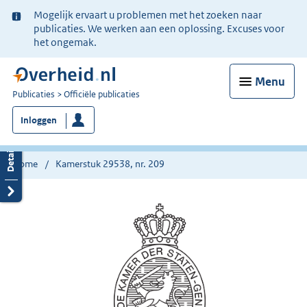
Ter
Mogelijk ervaart u problemen met het zoeken naar
informatie:
publicaties. We werken aan een oplossing. Excuses voor
het ongemak.
Menu
U
Publicaties
Officiële publicaties
bent
Inloggen
nu
hier:
Home
Kamerstuk 29538, nr. 209