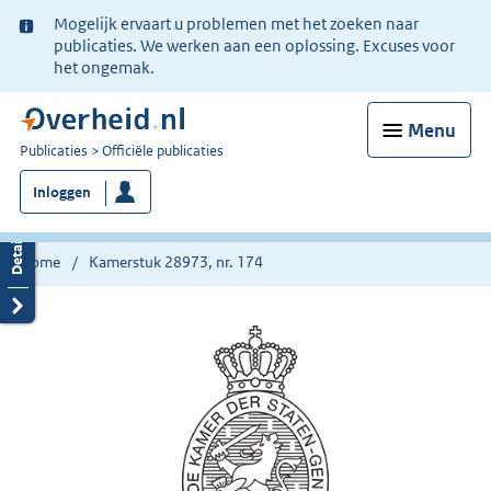
Ter
Mogelijk ervaart u problemen met het zoeken naar
informatie:
publicaties. We werken aan een oplossing. Excuses voor
het ongemak.
Menu
U
Publicaties
Officiële publicaties
bent
Inloggen
nu
hier:
Home
Kamerstuk 28973, nr. 174