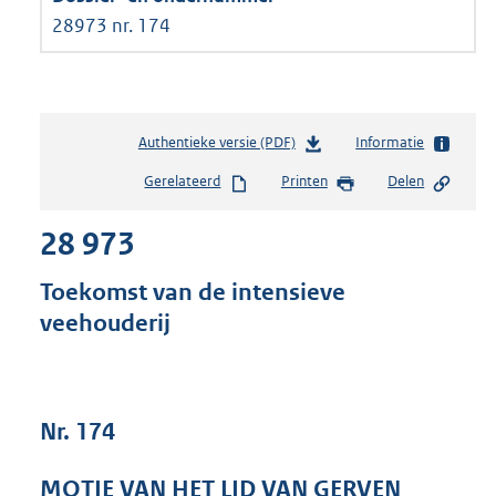
28973 nr. 174
Authentieke versie (PDF)
b
Informatie
e
Gerelateerd
Printen
Delen
s
t
28 973
a
n
d
Toekomst van de intensieve
s
veehouderij
g
r
o
o
t
Nr. 174
t
e
MOTIE VAN HET LID VAN GERVEN
: