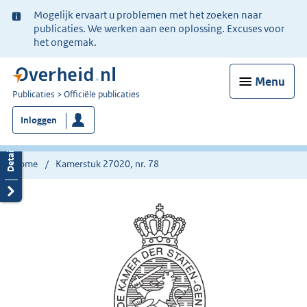
Ter
Mogelijk ervaart u problemen met het zoeken naar
informatie:
publicaties. We werken aan een oplossing. Excuses voor
het ongemak.
Menu
U
Publicaties
Officiële publicaties
bent
Inloggen
nu
hier:
Home
Kamerstuk 27020, nr. 78