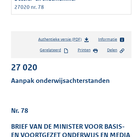
27020 nr. 78
Authentieke versie (PDF)
b
Informatie
e
Gerelateerd
Printen
Delen
s
t
27 020
a
n
d
Aanpak onderwijsachterstanden
s
g
r
o
Nr. 78
o
t
t
BRIEF VAN DE MINISTER VOOR BASIS-
e
EN VOORTGEZET ONDERWIJS EN MEDIA
: