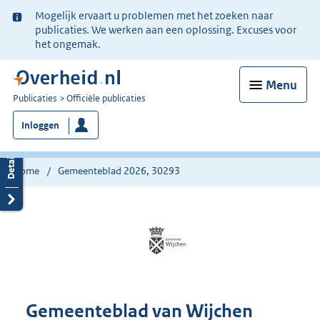
Ter
Mogelijk ervaart u problemen met het zoeken naar
informatie:
publicaties. We werken aan een oplossing. Excuses voor
het ongemak.
Menu
U
Publicaties
Officiële publicaties
bent
Inloggen
nu
hier:
Home
Gemeenteblad 2026, 30293
Gemeenteblad van Wijchen