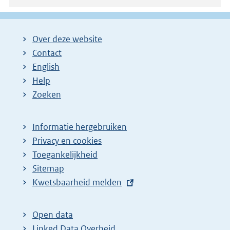
Over deze website
Contact
English
Help
Zoeken
Informatie hergebruiken
Privacy en cookies
Toegankelijkheid
Sitemap
E
Kwetsbaarheid melden
x
t
Open data
e
Linked Data Overheid