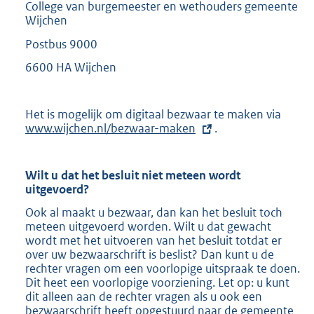
College van burgemeester en wethouders gemeente
Wijchen
Postbus 9000
6600 HA Wijchen
Het is mogelijk om digitaal bezwaar te maken via
E
www.wijchen.nl/bezwaar-maken
.
x
t
e
r
Wilt u dat het besluit niet meteen wordt
n
uitgevoerd?
e
l
Ook al maakt u bezwaar, dan kan het besluit toch
i
meteen uitgevoerd worden. Wilt u dat gewacht
n
wordt met het uitvoeren van het besluit totdat er
k
over uw bezwaarschrift is beslist? Dan kunt u de
:
rechter vragen om een voorlopige uitspraak te doen.
Dit heet een voorlopige voorziening. Let op: u kunt
dit alleen aan de rechter vragen als u ook een
bezwaarschrift heeft opgestuurd naar de gemeente