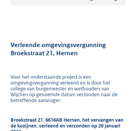
s
t
a
n
d
s
g
r
Verleende omgevingsvergunning
o
Broekstraat 21, Hernen
o
t
t
e
Voor het onderstaande project is een
:
omgevingsvergunning verleend en is door het
8
college van burgemeester en wethouders van
9
Wijchen op genoemde datum verzonden naar de
7
betreffende aanvrager:
K
b
Broekstraat 21
,
6616AB Hernen
,
het vervangen van
de kozijnen
,
verleend en verzonden op
20 januari