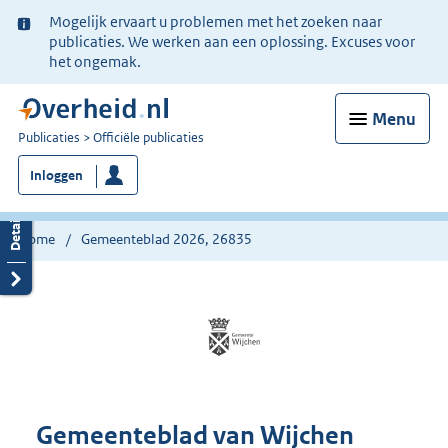
Ter
Mogelijk ervaart u problemen met het zoeken naar
informatie:
publicaties. We werken aan een oplossing. Excuses voor
het ongemak.
Menu
U
Publicaties
Officiële publicaties
bent
Inloggen
nu
hier:
Home
Gemeenteblad 2026, 26835
Gemeenteblad van Wijchen