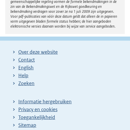
gemeenschappelijke regeling vormen de formele bekendmakingen in de
zin van de Bekendmakingswet en de Rijkswet goedkeuring en
bekendmaking verdragen voor zover ze na 1 juli 2009 zijn uitgegeven.
Voor pdf-publicaties van vóór deze datum geldt dat alleen de in papieren
vorm uitgegeven bladen formele status hebben; de hier aangeboden
elektronische versies daarvan worden bij wijze van service aangeboden.
Over deze website
Contact
English
Help
Zoeken
Informatie hergebruiken
Privacy en cookies
Toegankelijkheid
Sitemap