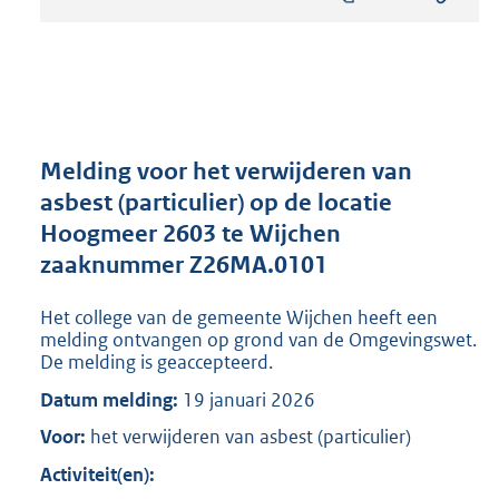
s
t
a
n
d
s
g
r
Melding voor het verwijderen van
o
asbest (particulier) op de locatie
o
Hoogmeer 2603 te Wijchen
t
t
zaaknummer Z26MA.0101
e
:
Het college van de gemeente Wijchen heeft een
8
melding ontvangen op grond van de Omgevingswet.
1
De melding is geaccepteerd.
9
Datum melding:
19 januari 2026
K
b
Voor:
het verwijderen van asbest (particulier)
Activiteit(en):