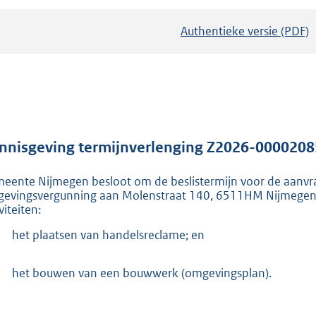
Authentieke versie (PDF)
b
e
s
t
a
n
d
nnisgeving termijnverlenging Z2026-000020
s
eente Nijmegen besloot om de beslistermijn voor de aa
g
evingsvergunning aan Molenstraat 140, 6511HM Nijmegen t
r
viteiten:
o
het plaatsen van handelsreclame; en
o
t
het bouwen van een bouwwerk (omgevingsplan).
t
e