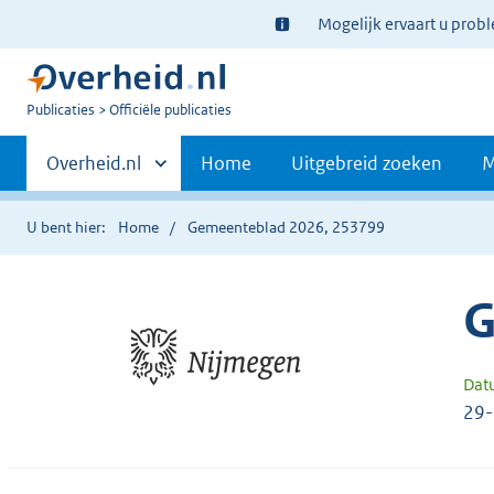
Ter
Mogelijk ervaart u prob
informatie:
U
Publicaties
Officiële publicaties
bent
Primaire
nu
Andere
Overheid.nl
Home
Uitgebreid zoeken
M
hier:
sites
navigatie
binnen
U bent hier:
Home
Gemeenteblad 2026, 253799
G
Dat
29-