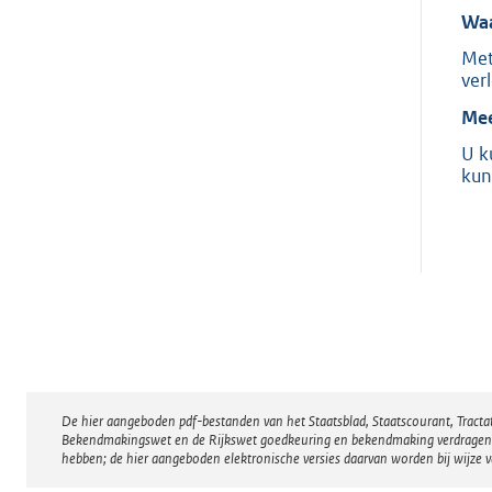
Waa
Met
ver
Mee
U k
kun
De hier aangeboden pdf-bestanden van het Staatsblad, Staatscourant, Tract
Disclaimer
Bekendmakingswet en de Rijkswet goedkeuring en bekendmaking verdragen voor
hebben; de hier aangeboden elektronische versies daarvan worden bij wijze 