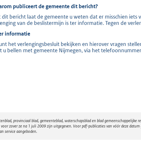
:
rom publiceert de gemeente dit bericht?
8
 dit bericht laat de gemeente u weten dat er misschien iet
0
lenging van de beslistermijn is ter informatie. Tegen de verl
2
r informatie
b
unt het verlengingsbesluit bekijken en hierover vragen stellen
t u bellen met gemeente Nijmegen, via het telefoonnumme
atenblad, provinciaal blad, gemeenteblad, waterschapsblad en blad gemeenschappelijke 
 zover ze na 1 juli 2009 zijn uitgegeven. Voor pdf-publicaties van vóór deze datum g
van service aangeboden.