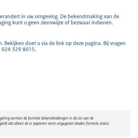
s verandert in uw omgeving. De bekendmaking van de
enging kunt u geen zienswijze of bezwaar indienen.
K
. Bekijken doet u via de link op deze pagina. Bij vragen
r 024 329 8015.
regeling vormen de formele bekendmakingen in de zin van de
eldt dat alleen de in papieren vorm uitgegeven bladen formele status