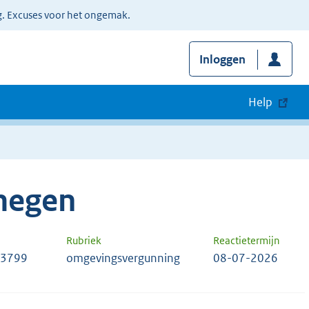
g. Excuses voor het ongemak.
Inloggen
Help
megen
Rubriek
Reactietermijn
53799
omgevingsvergunning
08-07-2026