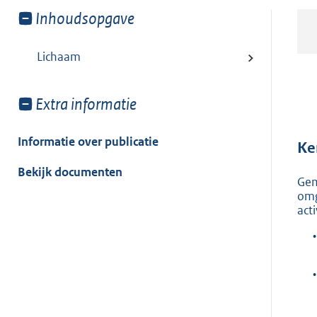
Toon
Inhoudsopgave
meer
van:
Lichaam
Toon
Extra informatie
meer
van:
Informatie over publicatie
Ke
Bekijk documenten
Gem
omg
acti
•
•