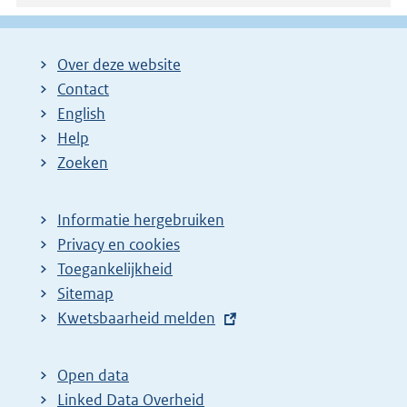
Over deze website
Contact
English
Help
Zoeken
Informatie hergebruiken
Privacy en cookies
Toegankelijkheid
Sitemap
E
Kwetsbaarheid melden
x
t
Open data
e
Linked Data Overheid