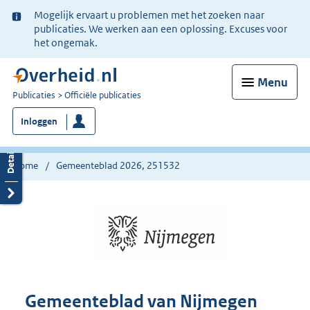
Ter
Mogelijk ervaart u problemen met het zoeken naar
informatie:
publicaties. We werken aan een oplossing. Excuses voor
het ongemak.
Menu
U
Publicaties
Officiële publicaties
bent
Inloggen
nu
hier:
Home
Gemeenteblad 2026, 251532
Gemeenteblad van Nijmegen