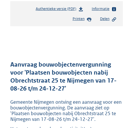
Authentieke versie (PDF)
b
Informatie
e
Printen
Delen
s
t
a
n
d
s
g
r
Aanvraag bouwobjectenvergunning
o
voor 'Plaatsen bouwobjecten nabij
o
Obrechtstraat 25 te Nijmegen van 17-
t
t
08-26 t/m 24-12-27'
e
:
Gemeente Nijmegen ontving een aanvraag voor een
2
bouwobjectenvergunning. De aanvraag ziet op
3
'Plaatsen bouwobjecten nabij Obrechtstraat 25 te
0
Nijmegen van 17-08-26 t/m 24-12-27'.
K