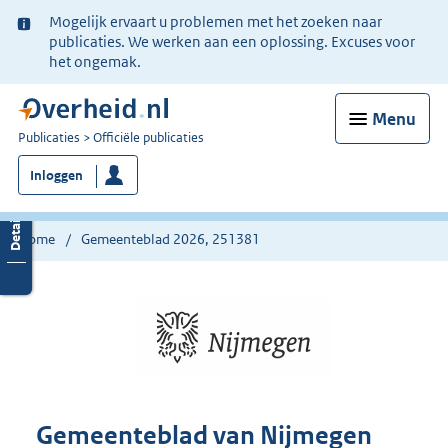
Ter
Mogelijk ervaart u problemen met het zoeken naar
informatie:
publicaties. We werken aan een oplossing. Excuses voor
het ongemak.
Menu
U
Publicaties
Officiële publicaties
bent
Inloggen
nu
hier:
Home
Gemeenteblad 2026, 251381
Gemeenteblad van Nijmegen