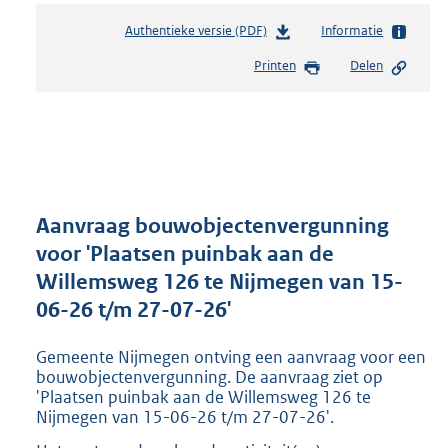
Authentieke versie (PDF)
b
Informatie
e
Printen
Delen
s
t
a
n
d
s
g
r
Aanvraag bouwobjectenvergunning
o
voor 'Plaatsen puinbak aan de
o
Willemsweg 126 te Nijmegen van 15-
t
t
06-26 t/m 27-07-26'
e
:
Gemeente Nijmegen ontving een aanvraag voor een
8
bouwobjectenvergunning. De aanvraag ziet op
0
'Plaatsen puinbak aan de Willemsweg 126 te
3
Nijmegen van 15-06-26 t/m 27-07-26'.
K