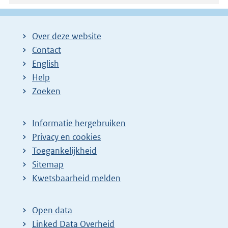
Over deze website
Contact
English
Help
Zoeken
Informatie hergebruiken
Privacy en cookies
Toegankelijkheid
Sitemap
E
Kwetsbaarheid melden
x
t
Open data
e
Linked Data Overheid