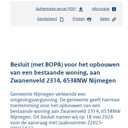
Authentieke versie (PDF)
b
Informatie
e
Gerelateerd
Printen
Delen
s
t
a
n
d
s
g
r
Besluit (met BOPA) voor het opbouwen
o
van een bestaande woning, aan
o
Zwanenveld 2314, 6538NW Nijmegen
t
t
e
Gemeente Nijmegen verleende een
:
omgevingsvergunning. De gemeente geeft hiermee
8
toestemming voor het opbouwen van een
bestaande woning aan Zwanenveld 2314, 6538NW
0
Nijmegen. Dit besluit namen wij op 18 mei 2026
7
voor de aanvraag met zaaknummer Z2025-
K