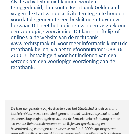
Als de activiteiten niet kunnen worden
teruggedraaid, dan kunt u Rechtbank Gelderland
vragen de start van de activiteiten tegen te houden
voordat de gemeente een besluit neemt over uw
bezwaar. Dit heet het indienen van een verzoek om
een voorlopige voorziening. Dit kan schriftelijk of
online via de website van de rechtbank:
www.rechtspraak.nl. Voor meer informatie kunt u de
rechtbank bellen, via het telefoonnummer 088 361
2000. U betaalt geld voor het indienen van een
verzoek om een voorlopige voorziening aan de
rechtbank.
Disclaimer
De hier aangeboden pdf-bestanden van het Staatsblad, Staatscourant,
Tractatenblad, provinciaal blad, gemeenteblad, waterschapsblad en blad
gemeenschappelijke regeling vormen de formele bekendmakingen in de
zin van de Bekendmakingswet en de Rijkswet goedkeuring en
bekendmaking verdragen voor zover ze na 1 juli 2009 zijn uitgegeven.
Voor pdf-publicaties van vóór deze datum geldt dat alleen de in papieren