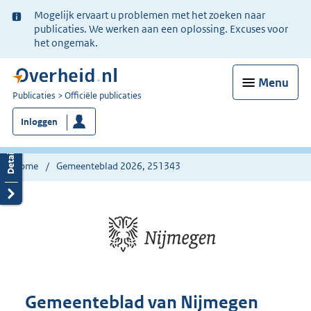
Ter
Mogelijk ervaart u problemen met het zoeken naar
informatie:
publicaties. We werken aan een oplossing. Excuses voor
het ongemak.
Menu
U
Publicaties
Officiële publicaties
bent
Inloggen
nu
hier:
Home
Gemeenteblad 2026, 251343
Gemeenteblad van Nijmegen