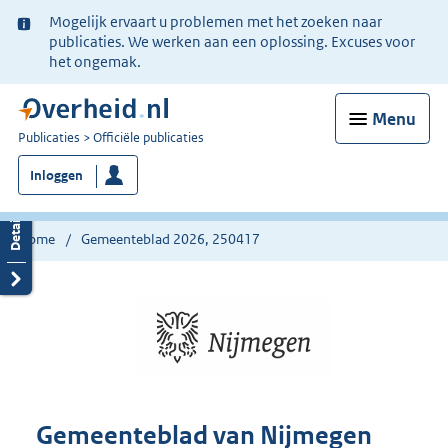
Ter
Mogelijk ervaart u problemen met het zoeken naar
informatie:
publicaties. We werken aan een oplossing. Excuses voor
het ongemak.
Menu
U
Publicaties
Officiële publicaties
bent
Inloggen
nu
hier:
Home
Gemeenteblad 2026, 250417
Gemeenteblad van Nijmegen