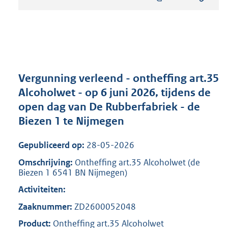
s
t
a
n
d
s
g
r
Vergunning verleend - ontheffing art.35
o
Alcoholwet - op 6 juni 2026, tijdens de
o
open dag van De Rubberfabriek - de
t
t
Biezen 1 te Nijmegen
e
:
Gepubliceerd op:
28-05-2026
8
0
Omschrijving:
Ontheffing art.35 Alcoholwet (de
Biezen 1 6541 BN Nijmegen)
5
K
Activiteiten:
b
Zaaknummer:
ZD2600052048
Product:
Ontheffing art.35 Alcoholwet