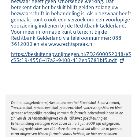
bezwaar heeft geen schorsende werking. Dat
betekent dat het besluit blijft gelden zolang uw
bezwaarschrift in behandeling is. Als u bezwaar heeft
gemaakt kunt u ook een verzoek om een voorlopige
voorziening indienen bij de Rechtbank Gelderland.
Voor meer informatie kunt u terecht bij de
Rechtbank Gelderland via telefoonnummer: 088-
3612000 en via www.rechtspraak.nl
E
https://besluitenapv.nijmegen.nl/ZD2600052048/e3
x
c53c19-4556-47a2-9400-412eb5781bf5.pdf
t
e
r
n
e
l
Disclaimer
i
De hier aangeboden pdf-bestanden van het Staatsblad, Staatscourant,
Tractatenblad, provinciaal blad, gemeenteblad, waterschapsblad en blad
n
gemeenschappelijke regeling vormen de formele bekendmakingen in de
k
zin van de Bekendmakingswet en de Rijkswet goedkeuring en
:
bekendmaking verdragen voor zover ze na 1 juli 2009 zijn uitgegeven.
Voor pdf-publicaties van vóór deze datum geldt dat alleen de in papieren
vorm uitgegeven bladen formele status hebben; de hier aangeboden