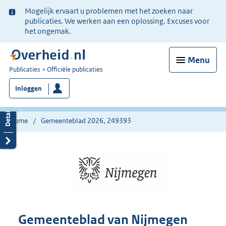
Ter
Mogelijk ervaart u problemen met het zoeken naar
informatie:
publicaties. We werken aan een oplossing. Excuses voor
het ongemak.
Menu
U
Publicaties
Officiële publicaties
bent
Inloggen
nu
hier:
Home
Gemeenteblad 2026, 249393
Gemeenteblad van Nijmegen