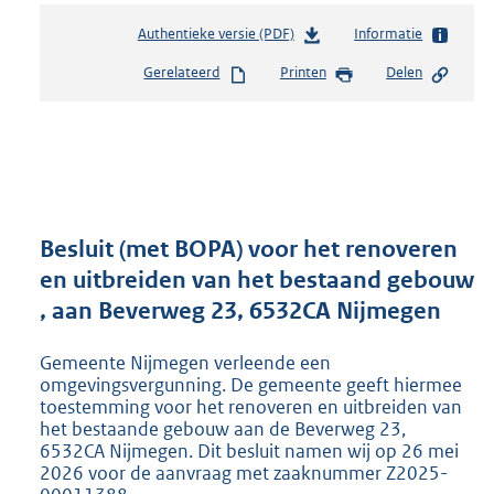
Authentieke versie (PDF)
b
Informatie
e
Gerelateerd
Printen
Delen
s
t
a
n
d
s
g
r
Besluit (met BOPA) voor het renoveren
o
en uitbreiden van het bestaand gebouw
o
, aan Beverweg 23, 6532CA Nijmegen
t
t
e
Gemeente Nijmegen verleende een
:
omgevingsvergunning. De gemeente geeft hiermee
8
toestemming voor het renoveren en uitbreiden van
het bestaande gebouw aan de Beverweg 23,
0
6532CA Nijmegen. Dit besluit namen wij op 26 mei
7
2026 voor de aanvraag met zaaknummer Z2025-
K