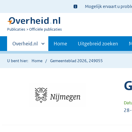
Ter
Mogelijk ervaart u prob
informatie:
U
Publicaties
Officiële publicaties
bent
Primaire
nu
Andere
Overheid.nl
Home
Uitgebreid zoeken
M
hier:
sites
navigatie
binnen
U bent hier:
Home
Gemeenteblad 2026, 249055
G
Dat
28-