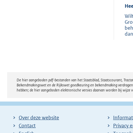
Hee
Wil
Gro
beh
dan
De hier aangeboden pdf-bestanden van het Staatsblad, Staatscourant, Tract
Disclaimer
Bekendmakingswet en de Rijkswet goedkeuring en bekendmaking verdragen voor
hebben; de hier aangeboden elektronische versies daarvan worden bij wijze 
Over deze website
Informat
Contact
Privacy 