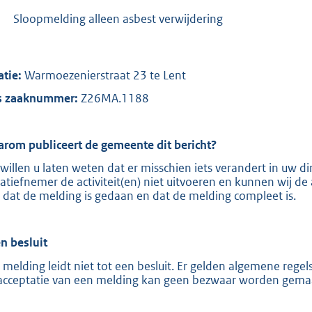
:
-
Sloopmelding alleen asbest verwijdering
8
0
6
atie:
Warmoezenierstraat 23 te Lent
b
 zaaknummer:
Z26MA.1188
rom publiceert de gemeente dit bericht?
 willen u laten weten dat er misschien iets verandert in uw
tiatiefnemer de activiteit(en) niet uitvoeren en kunnen wij de 
 dat de melding is gedaan en dat de melding compleet is.
n besluit
 melding leidt niet tot een besluit. Er gelden algemene reg
acceptatie van een melding kan geen bezwaar worden gema