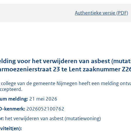
Authentieke versie (PDF)
b
e
s
t
a
n
d
lding voor het verwijderen van asbest (mutat
s
rmoezenierstraat 23 te Lent zaaknummer Z
g
 college van de gemeente Nijmegen heeft een melding ontv
r
ccepteerd.
o
um melding:
21 mei 2026
o
t
O-kenmerk:
2026052100762
t
r:
het verwijderen van asbest (mutatiewoning)
e
viteit(en):