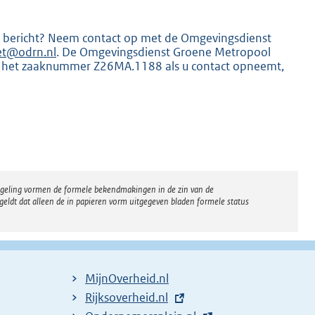
dit bericht? Neem contact op met de Omgevingsdienst
et@odrn.nl
. De Omgevingsdienst Groene Metropool
m het zaaknummer Z26MA.1188 als u contact opneemt,
regeling vormen de formele bekendmakingen in de zin van de
eldt dat alleen de in papieren vorm uitgegeven bladen formele status
MijnOverheid.nl
E
Rijksoverheid.nl