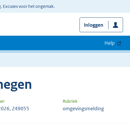
g. Excuses voor het ongemak.
Inloggen
Help
megen
mer
Rubriek
2026, 249055
omgevingsmelding