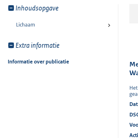
Toon
Inhoudsopgave
meer
van:
Lichaam
Toon
Extra informatie
meer
van:
Informatie over publicatie
Me
Wa
Het
gea
Dat
DS
Voo
Acti