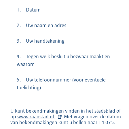
1.
Datum
2.
Uw naam en adres
3.
Uw handtekening
4.
Tegen welk besluit u bezwaar maakt en
waarom
5.
Uw telefoonnummer (voor eventuele
toelichting)
U kunt bekendmakingen vinden in het stadsblad of
op
E
www.zaanstad.nl.
Met vragen over de datum
van bekendmakingen kunt u bellen naar 14 075.
x
t