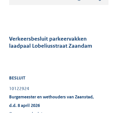
s
t
a
n
d
s
g
r
Verkeersbesluit parkeervakken
o
laadpaal Lobeliusstraat Zaandam
o
t
t
e
:
3
BESLUIT
7
2
10122924
K
b
Burgemeester en wethouders van Zaanstad,
d.d. 8 april 2026