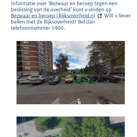
Informatie over ‘Bezwaar en beroep tegen een
e
beslissing van de overheid’ kunt u vinden op
E
r
Bezwaar en beroep | Rijksoverheid.nl
Wilt u liever
x
n
bellen met de Rijksoverheid? Bel dan
t
e
telefoonnummer 1400.
e
l
r
i
n
n
e
k
l
:
i
n
k
: