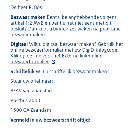
De heer R. Bos
Bezwaar maken
Bent u belanghebbende volgens
artikel 1:2 AWB en bent u het niet eens met dit
besluit? Dan kunt u binnen zes weken na publicatie
bezwaar maken.
Digitaal
Wilt u digitaal bezwaar maken? Gebruik het
online bezwaarformulier met uw DigiD-inlogcode.
Klik op de link voor het
E
Externe link:online
bezwaarformulier
.
x
t
Schriftelijk
Wilt u schriftelijk bezwaar maken?
e
r
Stuur uw brief naar:
n
e
B&W van Zaanstad
l
Postbus 2000
i
n
1500 GA Zaandam
k
:
Vermeld in uw bezwaarschrift altijd: