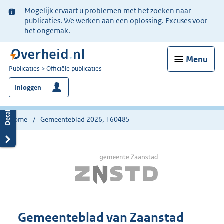
Ter
Mogelijk ervaart u problemen met het zoeken naar
informatie:
publicaties. We werken aan een oplossing. Excuses voor
het ongemak.
Menu
U
Publicaties
Officiële publicaties
bent
Inloggen
nu
hier:
Home
Gemeenteblad 2026, 160485
Gemeenteblad van Zaanstad