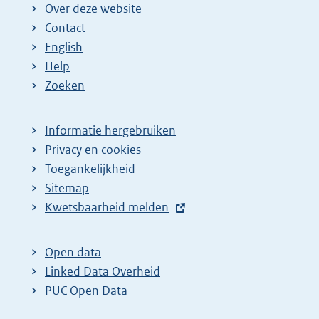
Over deze website
Contact
English
Help
Zoeken
Informatie hergebruiken
Privacy en cookies
Toegankelijkheid
Sitemap
E
Kwetsbaarheid melden
x
t
Open data
e
Linked Data Overheid
r
PUC Open Data
n