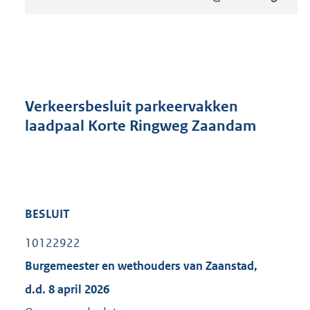
s
t
a
n
d
s
g
r
Verkeersbesluit parkeervakken
o
laadpaal Korte Ringweg Zaandam
o
t
t
e
:
3
BESLUIT
5
3
10122922
K
b
Burgemeester en wethouders van Zaanstad,
d.d. 8 april 2026