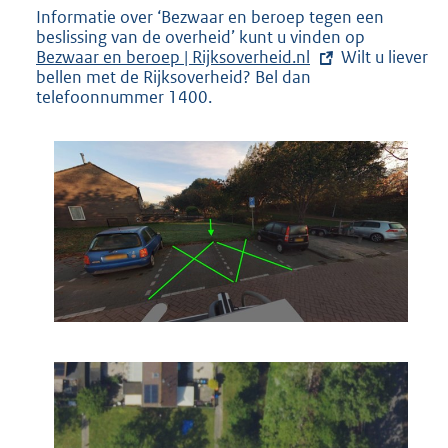
t
Informatie over ‘Bezwaar en beroep tegen een
e
beslissing van de overheid’ kunt u vinden op
E
r
Bezwaar en beroep | Rijksoverheid.nl
Wilt u liever
x
n
bellen met de Rijksoverheid? Bel dan
t
e
telefoonnummer 1400.
e
l
r
i
n
n
e
k
l
:
i
n
k
: