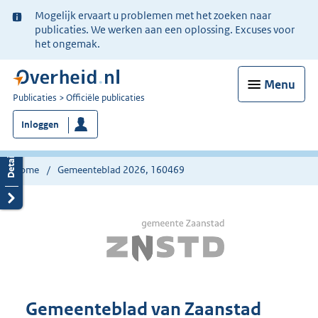
Ter
Mogelijk ervaart u problemen met het zoeken naar
informatie:
publicaties. We werken aan een oplossing. Excuses voor
het ongemak.
Menu
U
Publicaties
Officiële publicaties
bent
Inloggen
nu
hier:
Home
Gemeenteblad 2026, 160469
Gemeenteblad van Zaanstad