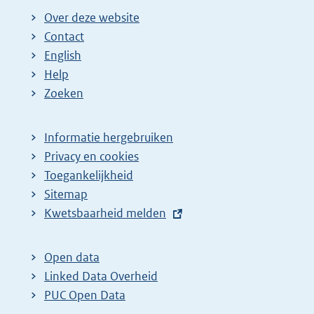
Over deze website
Contact
English
Help
Zoeken
Informatie hergebruiken
Privacy en cookies
Toegankelijkheid
Sitemap
E
Kwetsbaarheid melden
x
t
Open data
e
Linked Data Overheid
r
PUC Open Data
n