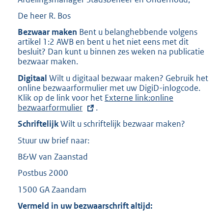
De heer R. Bos
Bezwaar maken
Bent u belanghebbende volgens
artikel 1:2 AWB en bent u het niet eens met dit
besluit? Dan kunt u binnen zes weken na publicatie
bezwaar maken.
Digitaal
Wilt u digitaal bezwaar maken? Gebruik het
online bezwaarformulier met uw DigiD-inlogcode.
Klik op de link voor het
E
Externe link:online
bezwaarformulier
.
x
t
Schriftelijk
Wilt u schriftelijk bezwaar maken?
e
r
Stuur uw brief naar:
n
e
B&W van Zaanstad
l
Postbus 2000
i
n
1500 GA Zaandam
k
:
Vermeld in uw bezwaarschrift altijd: