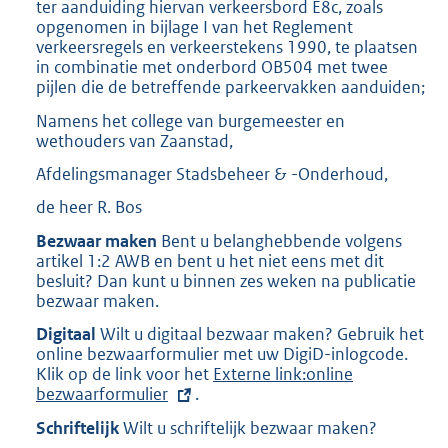
ter aanduiding hiervan verkeersbord E8c, zoals
opgenomen in bijlage I van het Reglement
verkeersregels en verkeerstekens 1990, te plaatsen
in combinatie met onderbord OB504 met twee
pijlen die de betreffende parkeervakken aanduiden;
Namens het college van burgemeester en
wethouders van Zaanstad,
Afdelingsmanager Stadsbeheer & -Onderhoud,
de heer R. Bos
Bezwaar maken
Bent u belanghebbende volgens
artikel 1:2 AWB en bent u het niet eens met dit
besluit? Dan kunt u binnen zes weken na publicatie
bezwaar maken.
Digitaal
Wilt u digitaal bezwaar maken? Gebruik het
online bezwaarformulier met uw DigiD-inlogcode.
Klik op de link voor het
E
Externe link:online
bezwaarformulier
.
x
t
Schriftelijk
Wilt u schriftelijk bezwaar maken?
e