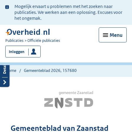
Ter
Mogelijk ervaart u problemen met het zoeken naar
informatie:
publicaties. We werken aan een oplossing. Excuses voor
het ongemak.
Menu
U
Publicaties
Officiële publicaties
bent
Inloggen
nu
hier:
Home
Gemeenteblad 2026, 157680
Gemeenteblad van Zaanstad