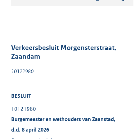
s
t
a
n
d
s
g
r
Verkeersbesluit Morgensterstraat,
o
Zaandam
o
t
10121980
t
e
:
3
BESLUIT
4
6
10121980
K
b
Burgemeester en wethouders van Zaanstad,
d.d. 8 april 2026