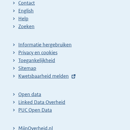
Contact
English
Help
Zoeken
Informatie hergebruiken
Privacy en cookies
Toegankelijkheid
Sitemap
E
Kwetsbaarheid melden
x
t
Open data
e
Linked Data Overheid
r
PUC Open Data
n
e
MijnOverheid.nl