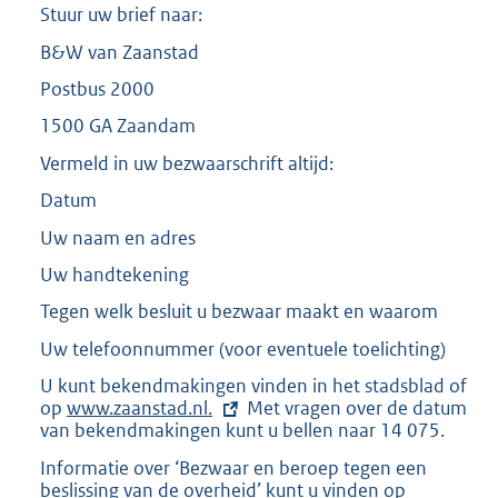
r
Stuur uw brief naar:
n
e
B&W van Zaanstad
l
Postbus 2000
i
n
1500 GA Zaandam
k
:
Vermeld in uw bezwaarschrift altijd:
Datum
Uw naam en adres
Uw handtekening
Tegen welk besluit u bezwaar maakt en waarom
Uw telefoonnummer (voor eventuele toelichting)
U kunt bekendmakingen vinden in het stadsblad of
op
E
www.zaanstad.nl.
Met vragen over de datum
van bekendmakingen kunt u bellen naar 14 075.
x
t
Informatie over ‘Bezwaar en beroep tegen een
e
beslissing van de overheid’ kunt u vinden op
E
r