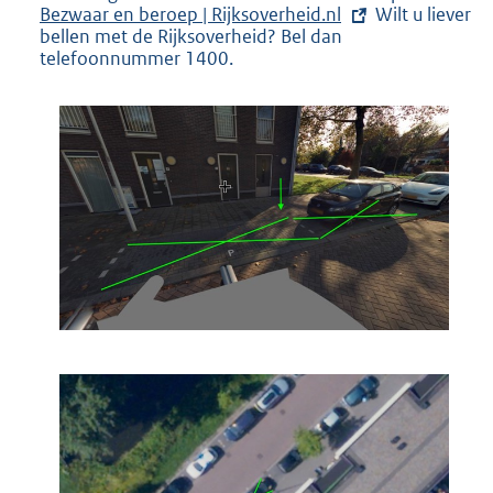
Bezwaar en beroep | Rijksoverheid.nl
Wilt u liever
x
n
bellen met de Rijksoverheid? Bel dan
t
e
telefoonnummer 1400.
e
l
r
i
n
n
e
k
l
:
i
n
k
: