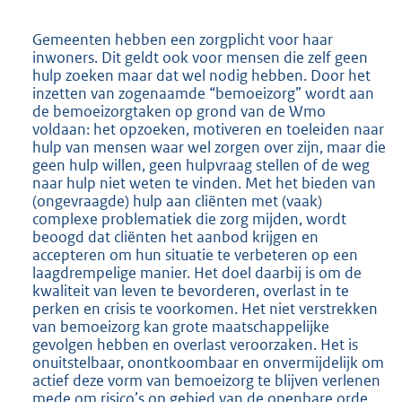
Gemeenten hebben een zorgplicht voor haar
inwoners. Dit geldt ook voor mensen die zelf geen
hulp zoeken maar dat wel nodig hebben. Door het
inzetten van zogenaamde “bemoeizorg” wordt aan
de bemoeizorgtaken op grond van de Wmo
voldaan: het opzoeken, motiveren en toeleiden naar
hulp van mensen waar wel zorgen over zijn, maar die
geen hulp willen, geen hulpvraag stellen of de weg
naar hulp niet weten te vinden. Met het bieden van
(ongevraagde) hulp aan cliënten met (vaak)
complexe problematiek die zorg mijden, wordt
beoogd dat cliënten het aanbod krijgen en
accepteren om hun situatie te verbeteren op een
laagdrempelige manier. Het doel daarbij is om de
kwaliteit van leven te bevorderen, overlast in te
perken en crisis te voorkomen. Het niet verstrekken
van bemoeizorg kan grote maatschappelijke
gevolgen hebben en overlast veroorzaken. Het is
onuitstelbaar, onontkoombaar en onvermijdelijk om
actief deze vorm van bemoeizorg te blijven verlenen
mede om risico’s op gebied van de openbare orde