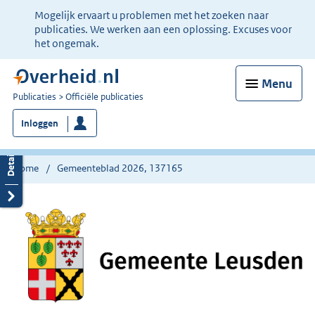
Ter
Mogelijk ervaart u problemen met het zoeken naar
informatie:
publicaties. We werken aan een oplossing. Excuses voor
het ongemak.
Menu
U
Publicaties
Officiële publicaties
bent
Inloggen
nu
hier:
Home
Gemeenteblad 2026, 137165