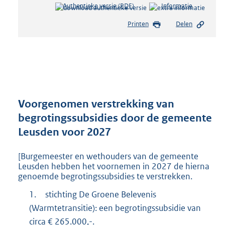
Authentieke versie (PDF)
b
Informatie
e
Printen
Delen
s
t
a
n
d
s
g
r
Voorgenomen verstrekking van
o
begrotingssubsidies door de gemeente
o
Leusden voor 2027
t
t
e
[Burgemeester en wethouders van de gemeente
:
Leusden hebben het voornemen in 2027 de hierna
5
genoemde begrotingssubsidies te verstrekken.
2
1.
stichting De Groene Belevenis
4
K
(Warmtetransitie): een begrotingssubsidie van
b
circa € 265.000,-.