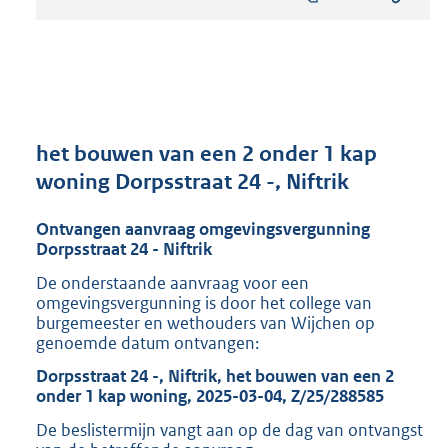
s
t
a
n
d
s
g
r
het bouwen van een 2 onder 1 kap
o
woning Dorpsstraat 24 -, Niftrik
o
t
Ontvangen aanvraag omgevingsvergunning
t
Dorpsstraat 24 - Niftrik
e
:
De onderstaande aanvraag voor een
8
omgevingsvergunning is door het college van
1
burgemeester en wethouders van Wijchen op
6
genoemde datum ontvangen:
K
Dorpsstraat 24 -, Niftrik, het bouwen van een 2
b
onder 1 kap woning, 2025-03-04, Z/25/288585
De beslistermijn vangt aan op de dag van ontvangst