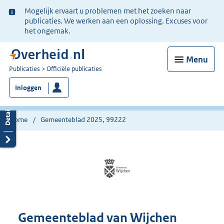
Ter
Mogelijk ervaart u problemen met het zoeken naar
informatie:
publicaties. We werken aan een oplossing. Excuses voor
het ongemak.
Menu
U
Publicaties
Officiële publicaties
bent
Inloggen
nu
hier:
Home
Gemeenteblad 2025, 99222
Gemeenteblad van Wijchen