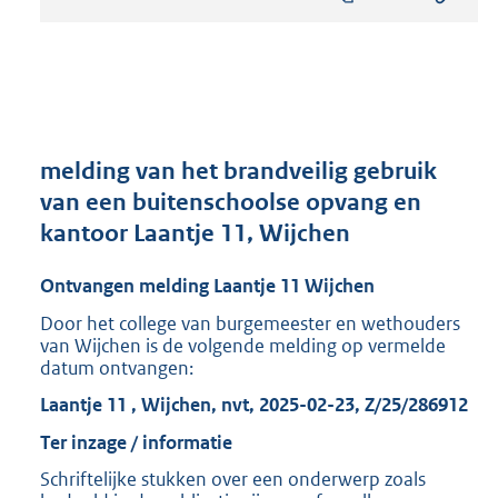
s
t
a
n
d
s
g
r
melding van het brandveilig gebruik
o
van een buitenschoolse opvang en
o
kantoor Laantje 11, Wijchen
t
t
e
Ontvangen melding Laantje 11 Wijchen
:
Door het college van burgemeester en wethouders
8
van Wijchen is de volgende melding op vermelde
1
datum ontvangen:
5
K
Laantje 11 , Wijchen, nvt, 2025-02-23, Z/25/286912
b
Ter inzage / informatie
Schriftelijke stukken over een onderwerp zoals