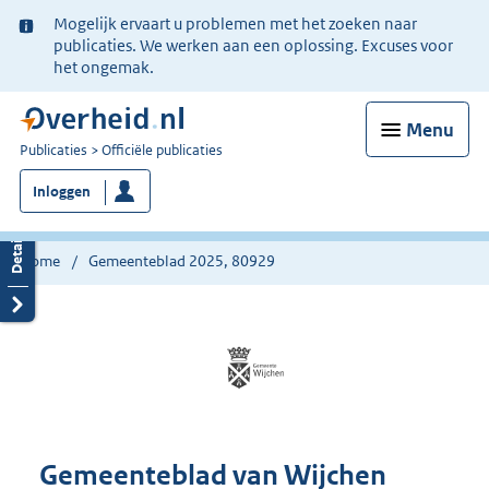
Ter
Mogelijk ervaart u problemen met het zoeken naar
informatie:
publicaties. We werken aan een oplossing. Excuses voor
het ongemak.
Menu
U
Publicaties
Officiële publicaties
bent
Inloggen
nu
hier:
Home
Gemeenteblad 2025, 80929
Gemeenteblad van Wijchen