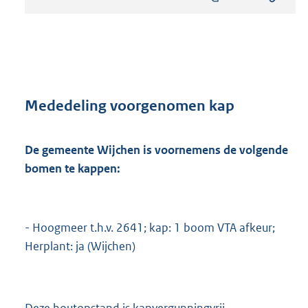
s
t
a
n
d
s
g
r
Mededeling voorgenomen kap
o
o
t
De gemeente Wijchen is voornemens de volgende
t
bomen te kappen:
e
:
8
1
- Hoogmeer t.h.v. 2641; kap: 1 boom VTA afkeur;
2
Herplant: ja (Wijchen)
K
b
Deze houtopstand is kapvergunningvrij.