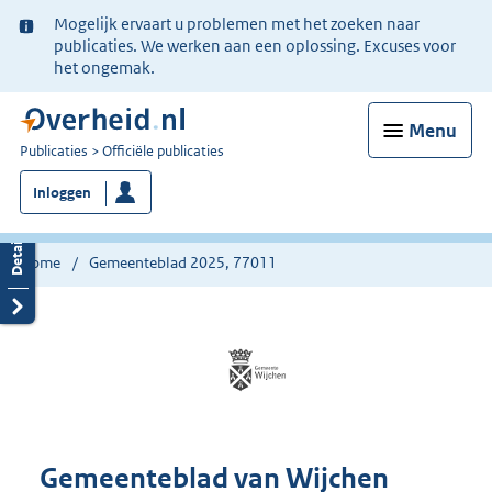
Ter
Mogelijk ervaart u problemen met het zoeken naar
informatie:
publicaties. We werken aan een oplossing. Excuses voor
het ongemak.
Menu
U
Publicaties
Officiële publicaties
bent
Inloggen
nu
hier:
Home
Gemeenteblad 2025, 77011
Gemeenteblad van Wijchen