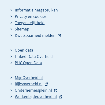
Informatie hergebruiken
Privacy en cookies
Toegankelijkheid
Sitemap
E
Kwetsbaarheid melden
x
t
Open data
e
Linked Data Overheid
r
PUC Open Data
n
e
MijnOverheid.nl
l
E
Rijksoverheid.nl
i
x
E
Ondernemersplein.nl
n
t
x
E
Werkenbijdeoverheid.nl
k
e
t
x