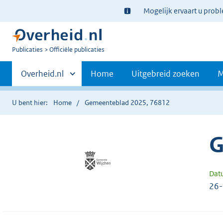
Ter
Mogelijk ervaart u prob
informatie:
U
Publicaties
Officiële publicaties
bent
Primaire
nu
Andere
Overheid.nl
Home
Uitgebreid zoeken
M
hier:
sites
navigatie
binnen
U bent hier:
Home
Gemeenteblad 2025, 76812
G
Dat
26-