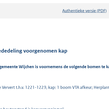
Authentieke versie (PDF)
b
e
s
t
a
n
d
dedeling voorgenomen kap
s
g
gemeente Wijchen is voornemens de volgende bomen te k
r
o
o
e Ververt t.h.v. 1221-1223; kap: 1 boom VTA afkeur; Herplant
t
t
e