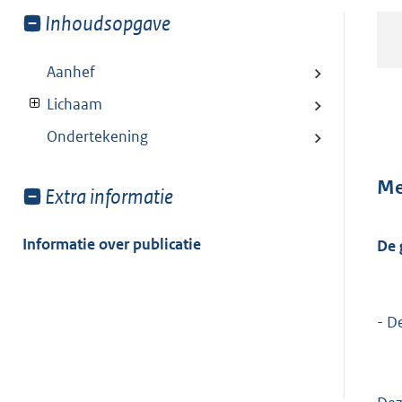
Toon
Inhoudsopgave
meer
van:
Aanhef
Lichaam
Ondertekening
Me
Toon
Extra informatie
meer
van:
Informatie over publicatie
De 
- D