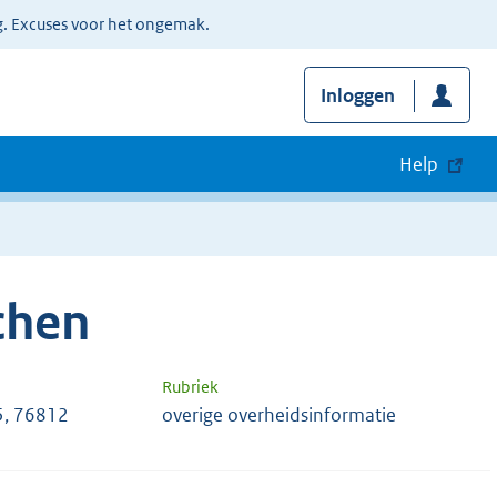
g. Excuses voor het ongemak.
Inloggen
Help
chen
Rubriek
, 76812
overige overheidsinformatie