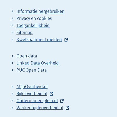
Informatie hergebruiken
Privacy en cookies
Toegankelijkheid
Sitemap
E
Kwetsbaarheid melden
x
t
Open data
e
Linked Data Overheid
r
PUC Open Data
n
e
MijnOverheid.nl
l
E
Rijksoverheid.nl
i
x
E
Ondernemersplein.nl
n
t
x
E
Werkenbijdeoverheid.nl
k
e
t
x