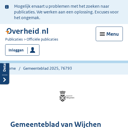
Ter
Mogelijk ervaart u problemen met het zoeken naar
informatie:
publicaties. We werken aan een oplossing. Excuses voor
het ongemak.
Menu
U
Publicaties
Officiële publicaties
bent
Inloggen
nu
hier:
Home
Gemeenteblad 2025, 76793
Gemeenteblad van Wijchen