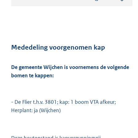
s
t
a
n
d
s
g
r
Mededeling voorgenomen kap
o
o
t
De gemeente Wijchen is voornemens de volgende
t
bomen te kappen:
e
:
8
1
- De Flier t.h.v. 3801; kap: 1 boom VTA afkeur;
3
Herplant: ja (Wijchen)
K
b
Deze houtopstand is kapvergunningvrij.