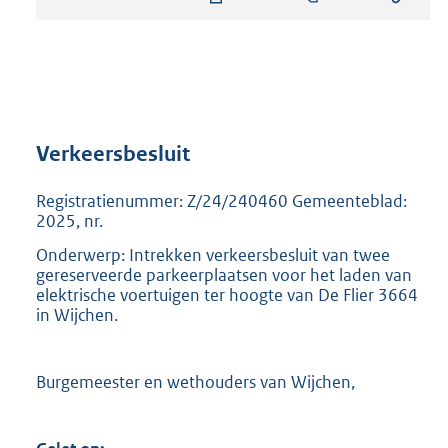
s
t
a
n
d
s
g
r
Verkeersbesluit
o
o
Registratienummer: Z/24/240460 Gemeenteblad:
t
2025, nr.
t
Onderwerp: Intrekken verkeersbesluit van twee
e
gereserveerde parkeerplaatsen voor het laden van
:
elektrische voertuigen ter hoogte van De Flier 3664
8
in Wijchen.
3
0
K
b
Burgemeester en wethouders van Wijchen,