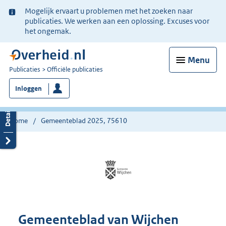
Ter
Mogelijk ervaart u problemen met het zoeken naar
informatie:
publicaties. We werken aan een oplossing. Excuses voor
het ongemak.
Menu
U
Publicaties
Officiële publicaties
bent
Inloggen
nu
hier:
Home
Gemeenteblad 2025, 75610
Gemeenteblad van Wijchen