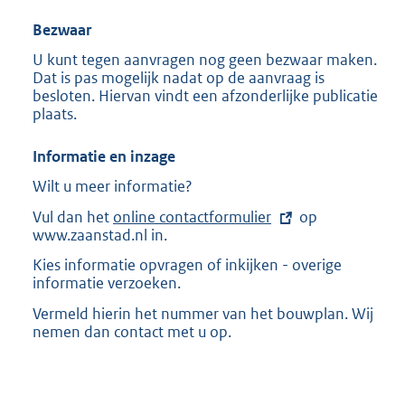
Bezwaar
U kunt tegen aanvragen nog geen bezwaar maken.
Dat is pas mogelijk nadat op de aanvraag is
besloten. Hiervan vindt een afzonderlijke publicatie
plaats.
Informatie en inzage
Wilt u meer informatie?
Vul dan het
E
online contactformulier
op
www.zaanstad.nl in.
x
t
Kies informatie opvragen of inkijken - overige
e
informatie verzoeken.
r
n
Vermeld hierin het nummer van het bouwplan. Wij
e
nemen dan contact met u op.
l
i
n
k