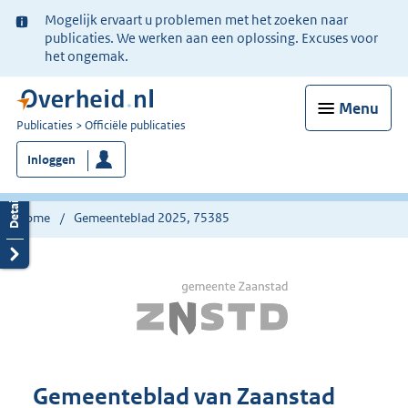
Ter
Mogelijk ervaart u problemen met het zoeken naar
informatie:
publicaties. We werken aan een oplossing. Excuses voor
het ongemak.
Menu
U
Publicaties
Officiële publicaties
bent
Inloggen
nu
hier:
Home
Gemeenteblad 2025, 75385
Gemeenteblad van Zaanstad