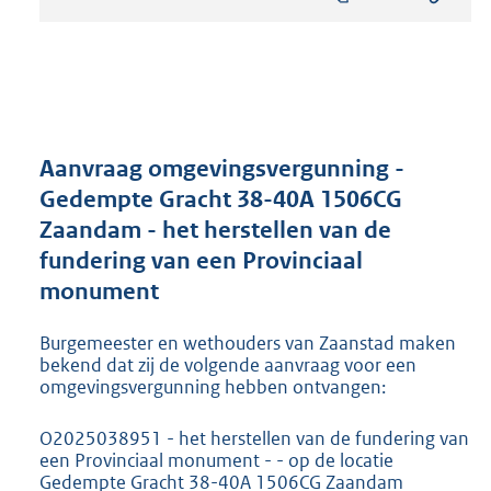
s
t
a
n
d
s
g
r
Aanvraag omgevingsvergunning -
o
Gedempte Gracht 38-40A 1506CG
o
Zaandam - het herstellen van de
t
t
fundering van een Provinciaal
e
monument
:
1
Burgemeester en wethouders van Zaanstad maken
9
bekend dat zij de volgende aanvraag voor een
3
omgevingsvergunning hebben ontvangen:
K
b
O2025038951 - het herstellen van de fundering van
een Provinciaal monument - - op de locatie
Gedempte Gracht 38-40A 1506CG Zaandam