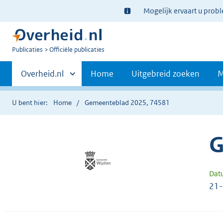
Ter
Mogelijk ervaart u prob
informatie:
U
Publicaties
Officiële publicaties
bent
Primaire
nu
Andere
Overheid.nl
Home
Uitgebreid zoeken
M
hier:
sites
navigatie
binnen
U bent hier:
Home
Gemeenteblad 2025, 74581
G
Dat
21-