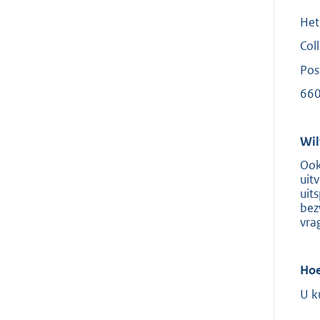
Het 
Col
Pos
660
Wil
Ook
uit
uit
bez
vra
Hoe
U k