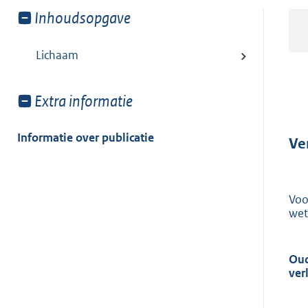
Toon
Inhoudsopgave
meer
van:
Lichaam
Toon
Extra informatie
meer
van:
Informatie over publicatie
Ve
Voo
wet
Oud
ver