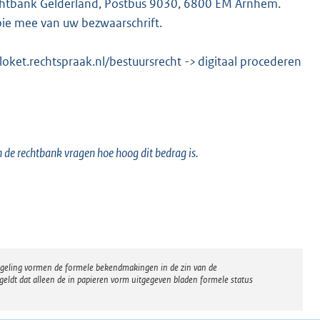
rechtbank Gelderland, Postbus 9030, 6800 EM Arnhem.
pie mee van uw bezwaarschrift.
/loket.rechtspraak.nl/bestuursrecht
->
digitaal procederen
n de rechtbank vragen hoe hoog dit bedrag is.
regeling vormen de formele bekendmakingen in de zin van de
eldt dat alleen de in papieren vorm uitgegeven bladen formele status