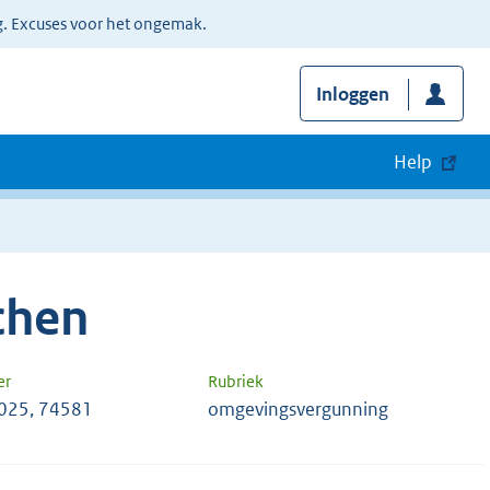
g. Excuses voor het ongemak.
Inloggen
Help
chen
er
Rubriek
025, 74581
omgevingsvergunning