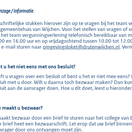
:
8
inzage / informatie
9
schriftelijke stukken hierover zijn op te vragen bij het team v
6
 gemeentehuis van Wijchen. Voor het stellen van vragen of
 het team vergunningverlening telefonisch bereikbaar van 
b
00 en 16.00 uur en op vrijdagochtend tussen 10.00 tot 12.
 e-mail sturen naar
omgevingsloket@drutenwijchen.nl
. Ver
t u het niet eens met ons besluit?
ft u vragen over een besluit of bent u het er niet mee een
luit met u door. Wilt u daarna toch bezwaar maken? Dan ku
luit aan de aanvrager doen. Hoe u dit doet, leest u hierond
 maakt u
bezwaar?
aakt bezwaar door een brief te sturen naar het college va
n brief heet een bezwaarschrift. Let erop dat uw brief binn
vrager door ons ontvangen moet zijn.