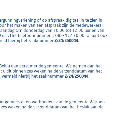
ergunningverlening of op afspraak digitaal in te zien in
 voor het maken van een afspraak zijn de medewerkers
K
maandag t/m donderdag van 10.00 tot 12.00 uur en van
00 uur. Het telefoonnummer is 088-432 70 00. U kunt ook
meld hierbij het zaaknummer
Z/24/250044
.
s? Belt u dan eerst met de gemeente. We nemen dan het
nt u dit binnen zes weken na de verzenddatum van het
er. Vermeld hierbij het zaaknummer
Z/24/250044
.
n burgemeester en wethouders van de gemeente Wijchen.
en zes weken na de verzenddatum van het besluit aan de