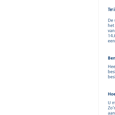
Ter 
De 
het
van
14.
een
Ben
Hee
bes
bes
Hoe
U m
Zo’
aan