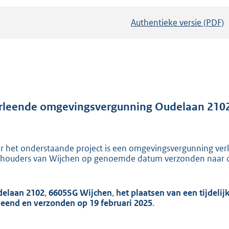
Authentieke versie (PDF)
b
e
s
t
a
n
d
rleende omgevingsvergunning Oudelaan 2102
s
g
r
r het onderstaande project is een omgevingsvergunning verl
houders van Wijchen op genoemde datum verzonden naar d
o
o
t
elaan 2102
,
6605SG Wijchen
,
het plaatsen van een tijdeli
t
leend en verzonden op
19 februari 2025
.
e