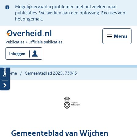
Ter
Mogelijk ervaart u problemen met het zoeken naar
informatie:
publicaties. We werken aan een oplossing. Excuses voor
het ongemak.
Menu
U
Publicaties
Officiële publicaties
bent
Inloggen
nu
hier:
Home
Gemeenteblad 2025, 73045
Gemeenteblad van Wijchen