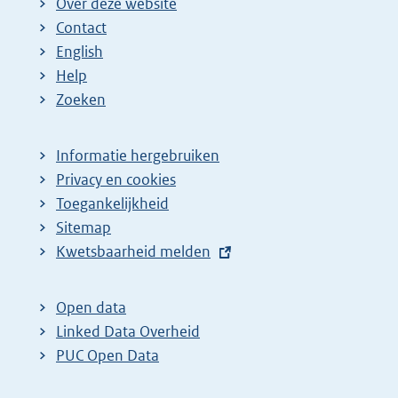
Over deze website
Contact
English
Help
Zoeken
Informatie hergebruiken
Privacy en cookies
Toegankelijkheid
Sitemap
E
Kwetsbaarheid melden
x
t
Open data
e
Linked Data Overheid
r
PUC Open Data
n
e