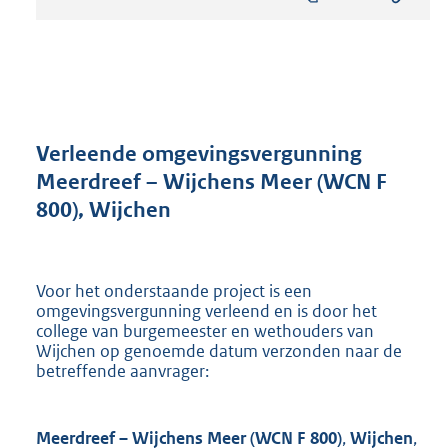
s
t
a
n
d
s
g
r
Verleende omgevingsvergunning
o
Meerdreef – Wijchens Meer (WCN F
o
800), Wijchen
t
t
e
:
Voor het onderstaande project is een
8
omgevingsvergunning verleend en is door het
9
college van burgemeester en wethouders van
6
Wijchen op genoemde datum verzonden naar de
K
betreffende aanvrager:
b
Meerdreef – Wijchens Meer (WCN F 800)
,
Wijchen
,