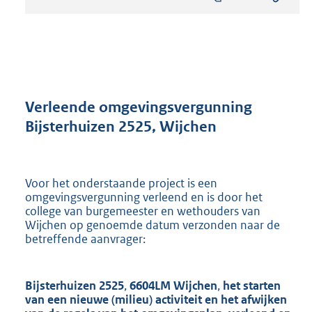
s
t
a
n
d
s
g
r
Verleende omgevingsvergunning
o
Bijsterhuizen 2525, Wijchen
o
t
t
e
Voor het onderstaande project is een
:
omgevingsvergunning verleend en is door het
8
college van burgemeester en wethouders van
9
Wijchen op genoemde datum verzonden naar de
6
betreffende aanvrager:
K
b
Bijsterhuizen 2525
,
6604LM Wijchen
,
het starten
van een nieuwe (milieu) activiteit en het afwijken