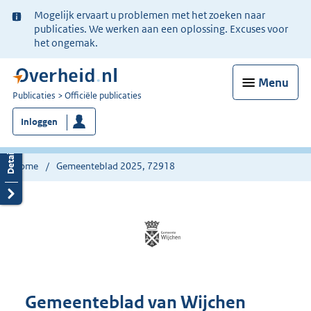
Ter
Mogelijk ervaart u problemen met het zoeken naar
informatie:
publicaties. We werken aan een oplossing. Excuses voor
het ongemak.
Menu
U
Publicaties
Officiële publicaties
bent
Inloggen
nu
hier:
Home
Gemeenteblad 2025, 72918
Gemeenteblad van Wijchen