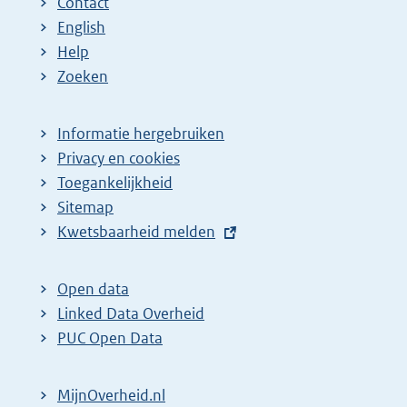
Contact
English
Help
Zoeken
Informatie hergebruiken
Privacy en cookies
Toegankelijkheid
Sitemap
E
Kwetsbaarheid melden
x
t
Open data
e
Linked Data Overheid
r
PUC Open Data
n
e
MijnOverheid.nl
l