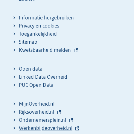
Informatie hergebruiken
Privacy en cookies
Toegankelijkheid
Sitemap
E
Kwetsbaarheid melden
x
t
Open data
e
Linked Data Overheid
r
PUC Open Data
n
e
MijnOverheid.nl
l
E
Rijksoverheid.nl
i
x
E
Ondernemersplein.nl
n
t
x
E
Werkenbijdeoverheid.nl
k