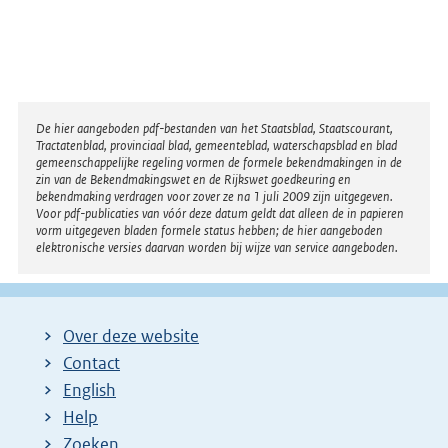
Disclaimer
De hier aangeboden pdf-bestanden van het Staatsblad, Staatscourant,
Tractatenblad, provinciaal blad, gemeenteblad, waterschapsblad en blad
gemeenschappelijke regeling vormen de formele bekendmakingen in de
zin van de Bekendmakingswet en de Rijkswet goedkeuring en
bekendmaking verdragen voor zover ze na 1 juli 2009 zijn uitgegeven.
Voor pdf-publicaties van vóór deze datum geldt dat alleen de in papieren
vorm uitgegeven bladen formele status hebben; de hier aangeboden
elektronische versies daarvan worden bij wijze van service aangeboden.
Over deze website
Contact
English
Help
Zoeken