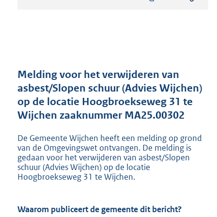
s
t
a
n
d
s
g
r
Melding voor het verwijderen van
o
asbest/Slopen schuur (Advies Wijchen)
o
op de locatie Hoogbroekseweg 31 te
t
t
Wijchen zaaknummer MA25.00302
e
:
De Gemeente Wijchen heeft een melding op grond
8
van de Omgevingswet ontvangen. De melding is
1
gedaan voor het verwijderen van asbest/Slopen
6
schuur (Advies Wijchen) op de locatie
K
Hoogbroekseweg 31 te Wijchen.
b
Waarom publiceert de gemeente dit bericht?