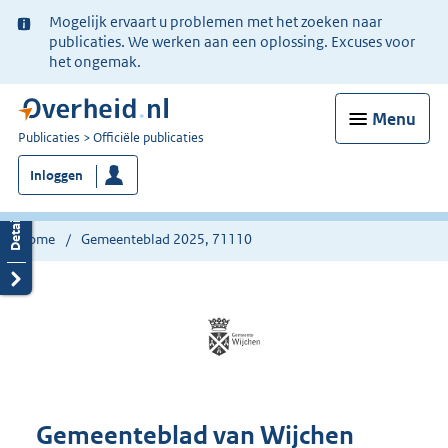
Ter
Mogelijk ervaart u problemen met het zoeken naar
informatie:
publicaties. We werken aan een oplossing. Excuses voor
het ongemak.
Menu
U
Publicaties
Officiële publicaties
bent
Inloggen
nu
hier:
Home
Gemeenteblad 2025, 71110
Gemeenteblad van Wijchen