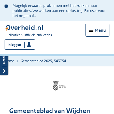
Ter
Mogelijk ervaart u problemen met het zoeken naar
informatie:
publicaties. We werken aan een oplossing. Excuses voor
het ongemak.
Menu
U
Publicaties
Officiële publicaties
bent
Inloggen
nu
hier:
Home
Gemeenteblad 2025, 543754
Gemeenteblad van Wijchen