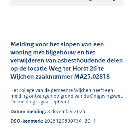
s
t
a
n
d
s
g
r
Melding voor het slopen van een
o
woning met bijgebouw en het
o
verwijderen van asbesthoudende delen
t
t
op de locatie Weg ter Horst 26 te
e
Wijchen zaaknummer MA25.02818
:
8
Het college van de gemeente Wijchen heeft een
2
melding ontvangen op grond van de Omgevingswet.
0
De melding is geaccepteerd.
K
b
Datum melding:
8 december 2025
DSO-kenmerk:
2025120800734_BD_1