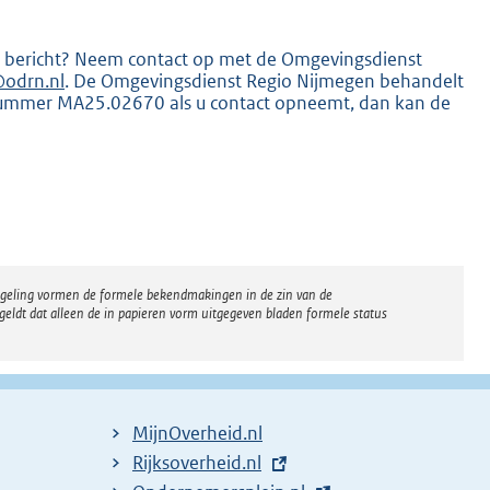
dit bericht? Neem contact op met de Omgevingsdienst
odrn.nl
. De Omgevingsdienst Regio Nijmegen behandelt
nummer MA25.02670 als u contact opneemt, dan kan de
regeling vormen de formele bekendmakingen in de zin van de
eldt dat alleen de in papieren vorm uitgegeven bladen formele status
MijnOverheid.nl
E
Rijksoverheid.nl