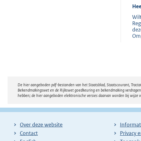
Hee
Wil
Reg
dez
Omg
De hier aangeboden pdf-bestanden van het Staatsblad, Staatscourant, Tract
Disclaimer
Bekendmakingswet en de Rijkswet goedkeuring en bekendmaking verdragen voor
hebben; de hier aangeboden elektronische versies daarvan worden bij wijze 
Over deze website
Informat
Contact
Privacy 