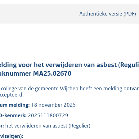
Authentieke versie (PDF)
b
e
s
t
a
n
d
lding voor het verwijderen van asbest (Regul
s
aknummer MA25.02670
g
 college van de gemeente Wijchen heeft een melding ontva
r
ccepteerd.
o
um melding:
18 november 2025
o
t
O-kenmerk:
2025111800729
t
r:
het verwijderen van asbest (Regulier)
e
viteit(en):