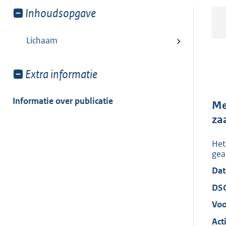
Toon
Inhoudsopgave
meer
van:
Lichaam
Toon
Extra informatie
meer
van:
Informatie over publicatie
Me
za
Het
gea
Dat
DS
Voo
Acti