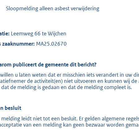
:
-
Sloopmelding alleen asbest verwijdering
8
1
9
atie:
Leemweg 66 te Wijchen
b
 zaaknummer:
MA25.02670
rom publiceert de gemeente dit bericht?
 willen u laten weten dat er misschien iets verandert in uw
tiatiefnemer de activiteit(en) niet uitvoeren en kunnen wij de 
 dat de melding is gedaan en dat de melding compleet is.
n besluit
 melding leidt niet tot een besluit. Er gelden algemene reg
acceptatie van een melding kan geen bezwaar worden gema