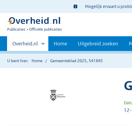
Ter
Mogelijk ervaart u prob
informatie:
U
Publicaties
Officiële publicaties
bent
Primaire
nu
Andere
Overheid.nl
Home
Uitgebreid zoeken
M
hier:
sites
navigatie
binnen
U bent hier:
Home
Gemeenteblad 2025, 541845
G
Dat
12-