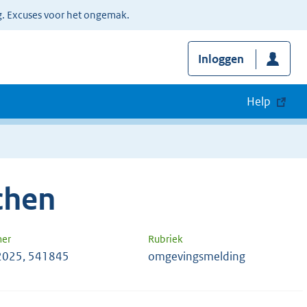
g. Excuses voor het ongemak.
Inloggen
Help
chen
mer
Rubriek
2025, 541845
omgevingsmelding