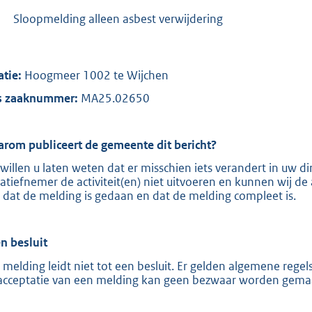
:
-
Sloopmelding alleen asbest verwijdering
8
1
9
atie:
Hoogmeer 1002 te Wijchen
b
 zaaknummer:
MA25.02650
rom publiceert de gemeente dit bericht?
 willen u laten weten dat er misschien iets verandert in uw
tiatiefnemer de activiteit(en) niet uitvoeren en kunnen wij de 
 dat de melding is gedaan en dat de melding compleet is.
n besluit
 melding leidt niet tot een besluit. Er gelden algemene reg
acceptatie van een melding kan geen bezwaar worden gema