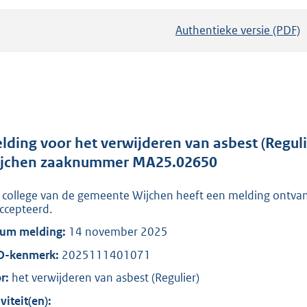
Authentieke versie (PDF)
b
e
s
t
a
n
d
lding voor het verwijderen van asbest (Regul
s
jchen zaaknummer MA25.02650
g
 college van de gemeente Wijchen heeft een melding ontva
r
ccepteerd.
o
um melding:
14 november 2025
o
t
O-kenmerk:
2025111401071
t
r:
het verwijderen van asbest (Regulier)
e
viteit(en):