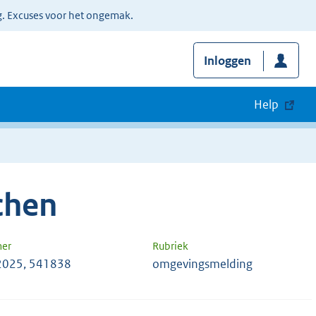
g. Excuses voor het ongemak.
Inloggen
Help
chen
mer
Rubriek
2025, 541838
omgevingsmelding