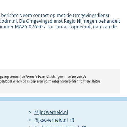
dit bericht? Neem contact op met de Omgevingsdienst
odrn.nl
. De Omgevingsdienst Regio Nijmegen behandelt
nummer MA25.02650 als u contact opneemt, dan kan de
regeling vormen de formele bekendmakingen in de zin van de
eldt dat alleen de in papieren vorm uitgegeven bladen formele status
MijnOverheid.nl
E
Rijksoverheid.nl