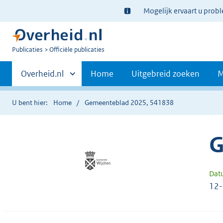
Ter
Mogelijk ervaart u prob
informatie:
U
Publicaties
Officiële publicaties
bent
Primaire
nu
Andere
Overheid.nl
Home
Uitgebreid zoeken
M
hier:
sites
navigatie
binnen
U bent hier:
Home
Gemeenteblad 2025, 541838
G
Dat
12-