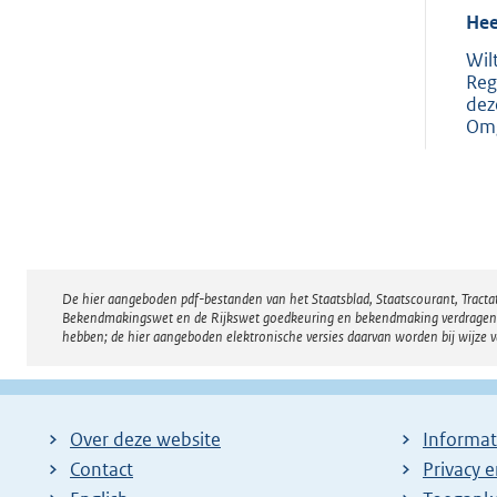
Hee
Wil
Reg
dez
Omg
De hier aangeboden pdf-bestanden van het Staatsblad, Staatscourant, Tract
Disclaimer
Bekendmakingswet en de Rijkswet goedkeuring en bekendmaking verdragen voor
hebben; de hier aangeboden elektronische versies daarvan worden bij wijze 
Over deze website
Informat
Contact
Privacy 