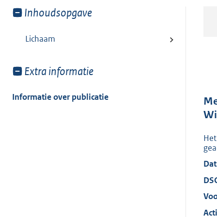
Toon
Inhoudsopgave
meer
van:
Lichaam
Toon
Extra informatie
meer
van:
Informatie over publicatie
Me
Wi
Het
gea
Dat
DS
Voo
Acti