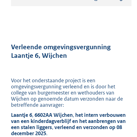
s
t
a
n
d
s
g
r
Verleende omgevingsvergunning
o
Laantje 6, Wijchen
o
t
t
e
Voor het onderstaande project is een
:
omgevingsvergunning verleend en is door het
8
college van burgemeester en wethouders van
9
Wijchen op genoemde datum verzonden naar de
7
betreffende aanvrager:
K
Laantje 6
,
6602AA Wijchen
,
het intern verbouwen
b
van een kinderdagverblijf en het aanbrengen van
een stalen liggers
,
verleend en verzonden op
08
december 2025
.