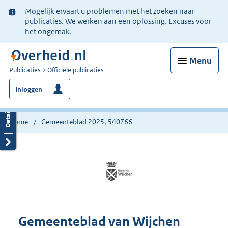
Ter
Mogelijk ervaart u problemen met het zoeken naar
informatie:
publicaties. We werken aan een oplossing. Excuses voor
het ongemak.
Menu
U
Publicaties
Officiële publicaties
bent
Inloggen
nu
hier:
Home
Gemeenteblad 2025, 540766
Gemeenteblad van Wijchen