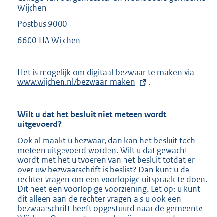
Wijchen
Postbus 9000
6600 HA Wijchen
Het is mogelijk om digitaal bezwaar te maken via
E
www.wijchen.nl/bezwaar-maken
.
x
t
e
r
Wilt u dat het besluit niet meteen wordt
n
uitgevoerd?
e
l
Ook al maakt u bezwaar, dan kan het besluit toch
i
meteen uitgevoerd worden. Wilt u dat gewacht
n
wordt met het uitvoeren van het besluit totdat er
k
over uw bezwaarschrift is beslist? Dan kunt u de
:
rechter vragen om een voorlopige uitspraak te doen.
Dit heet een voorlopige voorziening. Let op: u kunt
dit alleen aan de rechter vragen als u ook een
bezwaarschrift heeft opgestuurd naar de gemeente