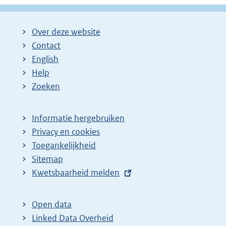
Over deze website
Contact
English
Help
Zoeken
Informatie hergebruiken
Privacy en cookies
Toegankelijkheid
Sitemap
E
Kwetsbaarheid melden
x
t
Open data
e
Linked Data Overheid