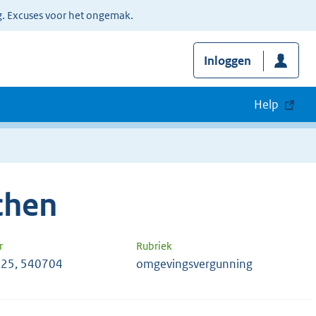
g. Excuses voor het ongemak.
Inloggen
Help
chen
r
Rubriek
25, 540704
omgevingsvergunning