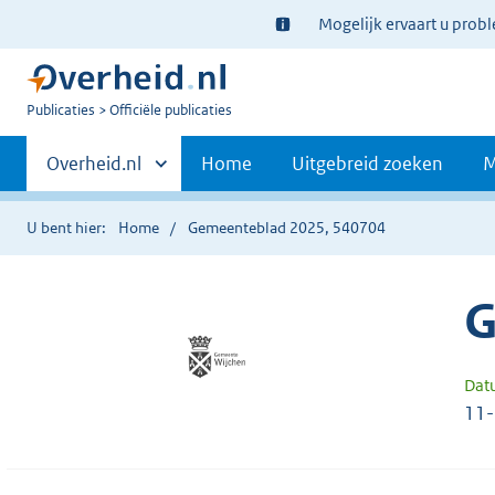
Ter
Mogelijk ervaart u prob
informatie:
U
Publicaties
Officiële publicaties
bent
Primaire
nu
Andere
Overheid.nl
Home
Uitgebreid zoeken
M
hier:
sites
navigatie
binnen
U bent hier:
Home
Gemeenteblad 2025, 540704
G
Dat
11-