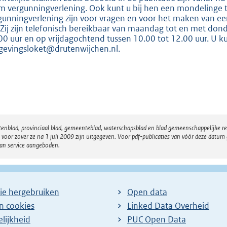
:
m vergunningverlening. Ook kunt u bij hen een mondelinge 
8
gunningverlening zijn voor vragen en voor het maken van e
1
 Zij zijn telefonisch bereikbaar van maandag tot en met don
00 uur en op vrijdagochtend tussen 10.00 tot 12.00 uur. U kun
6
evingsloket@drutenwijchen.nl.
b
atenblad, provinciaal blad, gemeenteblad, waterschapsblad en blad gemeenschappelijke 
 zover ze na 1 juli 2009 zijn uitgegeven. Voor pdf-publicaties van vóór deze datum g
van service aangeboden.
ie hergebruiken
Open data
en cookies
Linked Data Overheid
lijkheid
PUC Open Data