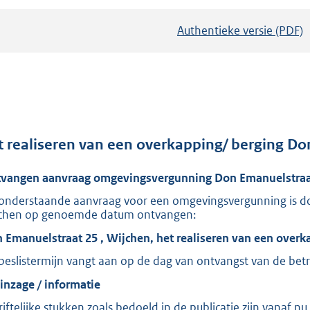
Authentieke versie (PDF)
b
e
s
t
a
n
d
t realiseren van een overkapping/ berging Do
s
vangen aanvraag omgevingsvergunning Don Emanuelstraa
g
r
onderstaande aanvraag voor een omgevingsvergunning is do
chen op genoemde datum ontvangen:
o
o
 Emanuelstraat 25 , Wijchen, het realiseren van een overk
t
beslistermijn vangt aan op de dag van ontvangst van de bet
t
 inzage / informatie
e
riftelijke stukken zoals bedoeld in de publicatie zijn vanaf n