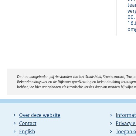
tea
ver
00.
16.
omg
De hier aangeboden pdf-bestanden van het Staatsblad, Staatscourant, Tract
Disclaimer
Bekendmakingswet en de Rijkswet goedkeuring en bekendmaking verdragen voor
hebben; de hier aangeboden elektronische versies daarvan worden bij wijze 
Over deze website
Informat
Contact
Privacy 
English
Toeganke