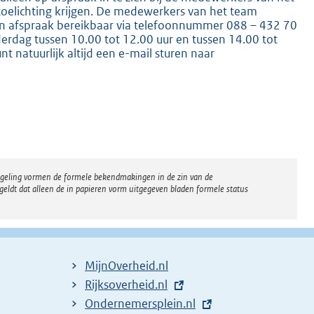
toelichting krijgen. De medewerkers van het team
en afspraak bereikbaar via telefoonnummer 088 – 432 70
derdag tussen 10.00 tot 12.00 uur en tussen 14.00 tot
t natuurlijk altijd een e-mail sturen naar
K
regeling vormen de formele bekendmakingen in de zin van de
eldt dat alleen de in papieren vorm uitgegeven bladen formele status
MijnOverheid.nl
E
Rijksoverheid.nl
x
E
Ondernemersplein.nl