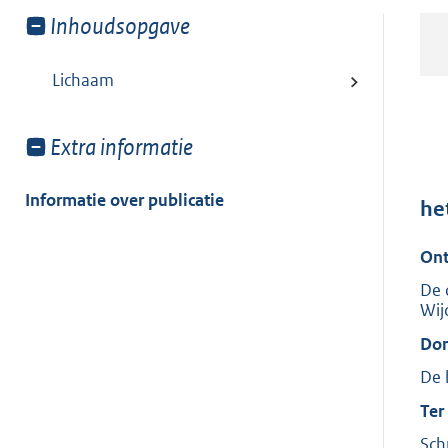
Toon
Inhoudsopgave
meer
van:
Lichaam
Toon
Extra informatie
meer
van:
Informatie over publicatie
he
Ont
De 
Wij
Don
De 
Ter
Sch