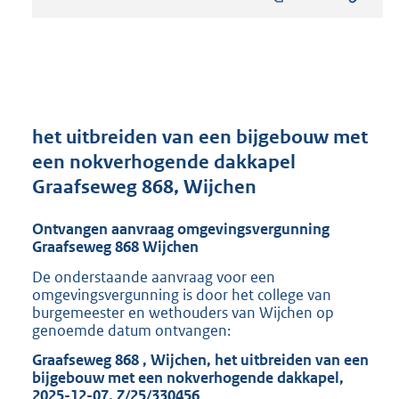
s
t
a
n
d
s
g
r
het uitbreiden van een bijgebouw met
o
een nokverhogende dakkapel
o
Graafseweg 868, Wijchen
t
t
e
Ontvangen aanvraag omgevingsvergunning
:
Graafseweg 868 Wijchen
8
De onderstaande aanvraag voor een
1
omgevingsvergunning is door het college van
6
burgemeester en wethouders van Wijchen op
K
genoemde datum ontvangen:
b
Graafseweg 868 , Wijchen, het uitbreiden van een
bijgebouw met een nokverhogende dakkapel,
2025-12-07, Z/25/330456