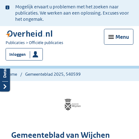
Ter
Mogelijk ervaart u problemen met het zoeken naar
informatie:
publicaties. We werken aan een oplossing. Excuses voor
het ongemak.
Menu
U
Publicaties
Officiële publicaties
bent
Inloggen
nu
hier:
Home
Gemeenteblad 2025, 540599
Gemeenteblad van Wijchen