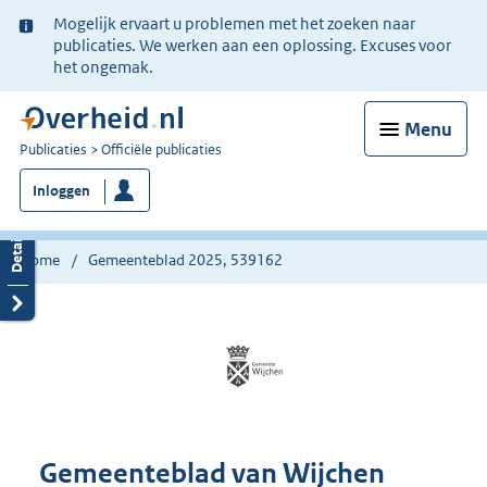
Ter
Mogelijk ervaart u problemen met het zoeken naar
informatie:
publicaties. We werken aan een oplossing. Excuses voor
het ongemak.
Menu
U
Publicaties
Officiële publicaties
bent
Inloggen
nu
hier:
Home
Gemeenteblad 2025, 539162
Gemeenteblad van Wijchen