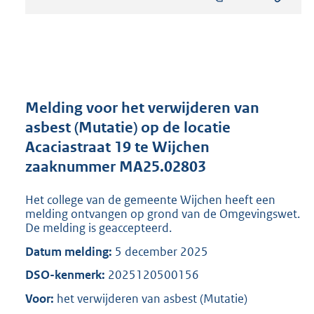
s
t
a
n
d
s
g
r
Melding voor het verwijderen van
o
asbest (Mutatie) op de locatie
o
Acaciastraat 19 te Wijchen
t
t
zaaknummer MA25.02803
e
:
Het college van de gemeente Wijchen heeft een
8
melding ontvangen op grond van de Omgevingswet.
1
De melding is geaccepteerd.
9
Datum melding:
5 december 2025
K
b
DSO-kenmerk:
2025120500156
Voor:
het verwijderen van asbest (Mutatie)