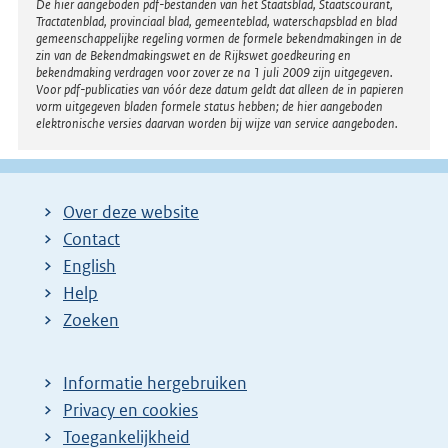
Disclaimer
De hier aangeboden pdf-bestanden van het Staatsblad, Staatscourant,
Tractatenblad, provinciaal blad, gemeenteblad, waterschapsblad en blad
gemeenschappelijke regeling vormen de formele bekendmakingen in de
zin van de Bekendmakingswet en de Rijkswet goedkeuring en
bekendmaking verdragen voor zover ze na 1 juli 2009 zijn uitgegeven.
Voor pdf-publicaties van vóór deze datum geldt dat alleen de in papieren
vorm uitgegeven bladen formele status hebben; de hier aangeboden
elektronische versies daarvan worden bij wijze van service aangeboden.
Over deze website
Contact
English
Help
Zoeken
Informatie hergebruiken
Privacy en cookies
Toegankelijkheid