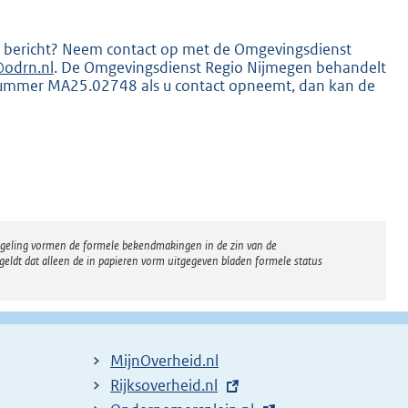
dit bericht? Neem contact op met de Omgevingsdienst
odrn.nl
. De Omgevingsdienst Regio Nijmegen behandelt
nummer MA25.02748 als u contact opneemt, dan kan de
regeling vormen de formele bekendmakingen in de zin van de
eldt dat alleen de in papieren vorm uitgegeven bladen formele status
MijnOverheid.nl
E
Rijksoverheid.nl