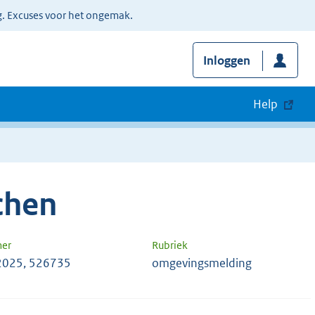
g. Excuses voor het ongemak.
Inloggen
Help
chen
mer
Rubriek
2025, 526735
omgevingsmelding