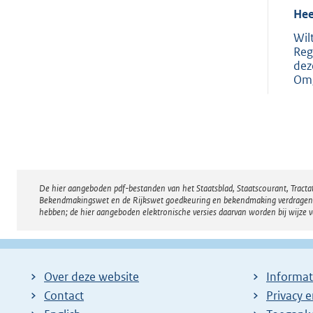
Hee
Wil
Reg
dez
Omg
De hier aangeboden pdf-bestanden van het Staatsblad, Staatscourant, Tract
Disclaimer
Bekendmakingswet en de Rijkswet goedkeuring en bekendmaking verdragen voor
hebben; de hier aangeboden elektronische versies daarvan worden bij wijze 
Over deze website
Informat
Contact
Privacy 