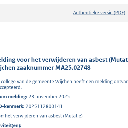
Authentieke versie (PDF)
b
e
s
t
a
n
d
lding voor het verwijderen van asbest (Mutati
s
jchen zaaknummer MA25.02748
g
 college van de gemeente Wijchen heeft een melding ontva
r
ccepteerd.
o
um melding:
28 november 2025
o
t
O-kenmerk:
2025112800141
t
r:
het verwijderen van asbest (Mutatie)
e
viteit(en):