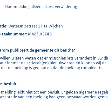
:
-
Sloopmelding alleen asbest verwijdering
8
2
0
atie:
Watersnipstraat 21 te Wijchen
b
 zaaknummer:
MA25.02748
rom publiceert de gemeente dit bericht?
 willen u laten weten dat er misschien iets verandert in uw
tiatiefnemer de activiteit(en) niet uitvoeren en kunnen wij de 
 dat de melding is gedaan en dat de melding compleet is.
n besluit
 melding leidt niet tot een besluit. Er gelden algemene reg
acceptatie van een melding kan geen bezwaar worden gema