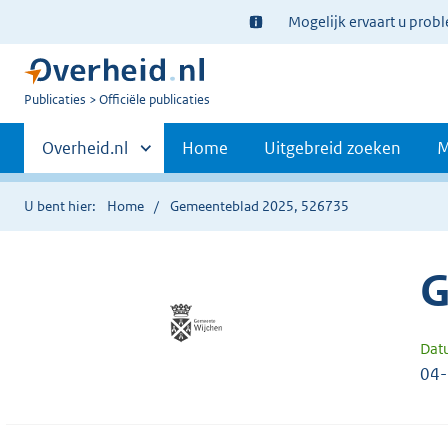
Ter
Mogelijk ervaart u prob
informatie:
U
Publicaties
Officiële publicaties
bent
Primaire
nu
Andere
Overheid.nl
Home
Uitgebreid zoeken
M
hier:
sites
navigatie
binnen
U bent hier:
Home
Gemeenteblad 2025, 526735
G
Dat
04-