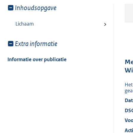
Toon
Inhoudsopgave
meer
van:
Lichaam
Toon
Extra informatie
meer
van:
Informatie over publicatie
Me
Wi
Het
gea
Dat
DS
Voo
Acti