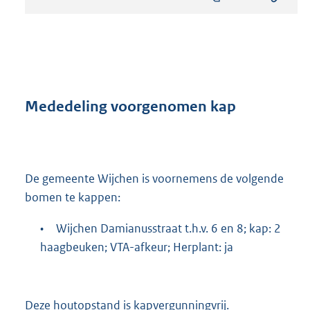
s
t
a
n
d
s
g
r
Mededeling voorgenomen kap
o
o
t
t
e
De gemeente Wijchen is voornemens de volgende
:
bomen te kappen:
8
1
•
Wijchen Damianusstraat t.h.v. 6 en 8; kap: 2
2
haagbeuken; VTA-afkeur; Herplant: ja
K
b
Deze houtopstand is kapvergunningvrij.