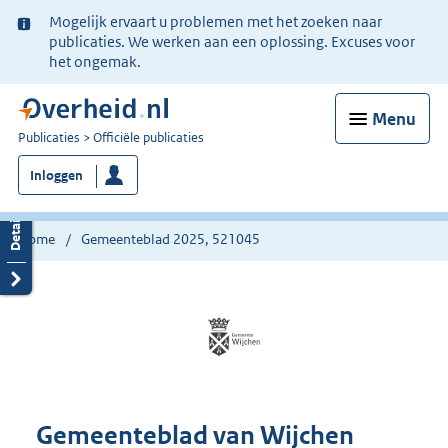
Ter
Mogelijk ervaart u problemen met het zoeken naar
informatie:
publicaties. We werken aan een oplossing. Excuses voor
het ongemak.
Menu
U
Publicaties
Officiële publicaties
bent
Inloggen
nu
hier:
Home
Gemeenteblad 2025, 521045
Gemeenteblad van Wijchen