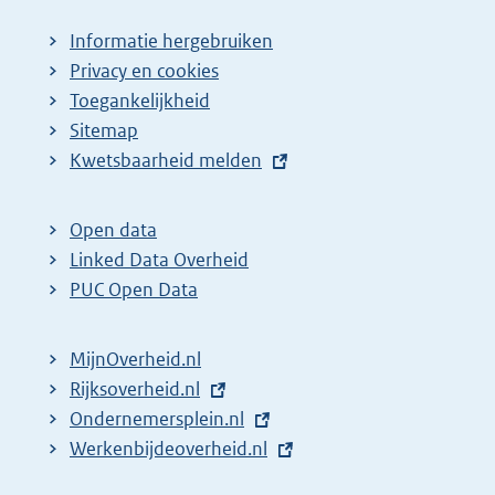
Informatie hergebruiken
Privacy en cookies
Toegankelijkheid
Sitemap
E
Kwetsbaarheid melden
x
t
Open data
e
Linked Data Overheid
r
PUC Open Data
n
e
MijnOverheid.nl
l
E
Rijksoverheid.nl
i
x
E
Ondernemersplein.nl
n
t
x
E
Werkenbijdeoverheid.nl
k
e
t
x
: