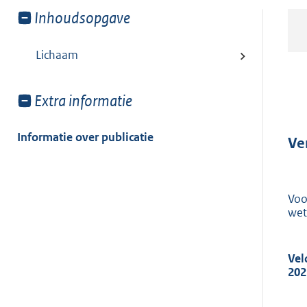
Toon
Inhoudsopgave
meer
van:
Lichaam
Toon
Extra informatie
meer
van:
Informatie over publicatie
Ve
Voo
wet
Vel
202