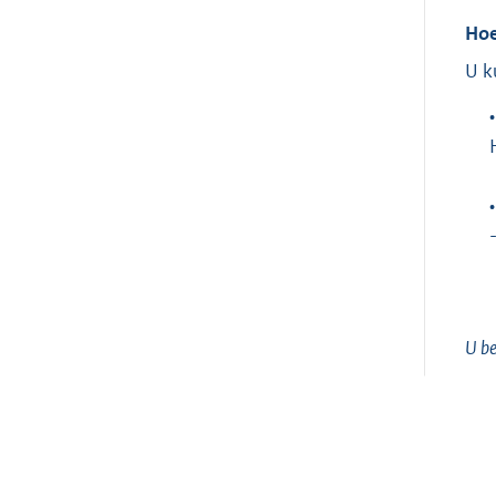
Hoe
U k
•
•
U be