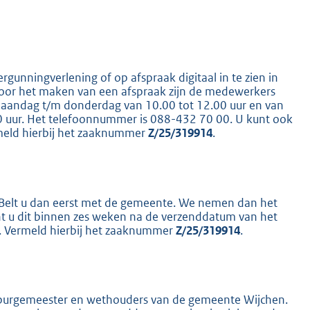
K
ergunningverlening of op afspraak digitaal in te zien in
 voor het maken van een afspraak zijn de medewerkers
maandag t/m donderdag van 10.00 tot 12.00 uur en van
00 uur. Het telefoonnummer is 088-432 70 00. U kunt ook
meld hierbij het zaaknummer
Z/25/319914
.
s? Belt u dan eerst met de gemeente. We nemen dan het
nt u dit binnen zes weken na de verzenddatum van het
er. Vermeld hierbij het zaaknummer
Z/25/319914
.
n burgemeester en wethouders van de gemeente Wijchen.