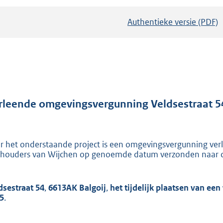
Authentieke versie (PDF)
b
e
s
t
a
n
d
rleende omgevingsvergunning Veldsestraat 54
s
g
r
r het onderstaande project is een omgevingsvergunning verl
houders van Wijchen op genoemde datum verzonden naar d
o
o
t
dsestraat 54
,
6613AK Balgoij
,
het tijdelijk plaatsen van ee
t
5
.
e