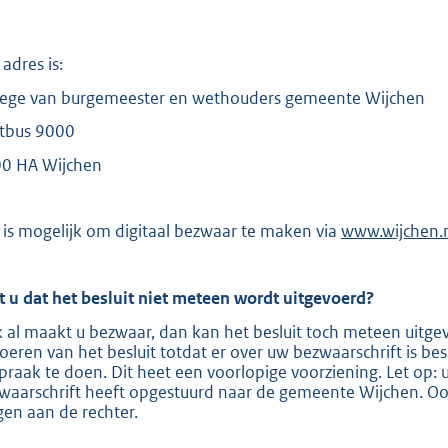
adres is:
lege van burgemeester en wethouders gemeente Wijchen
tbus 9000
0 HA Wijchen
 is mogelijk om digitaal bezwaar te maken via
E
www.wijchen.
x
t
e
t u dat het besluit niet meteen wordt uitgevoerd?
r
n
 al maakt u bezwaar, dan kan het besluit toch meteen uitge
e
voeren van het besluit totdat er over uw bezwaarschrift is be
l
spraak te doen. Dit heet een voorlopige voorziening. Let op: 
i
waarschrift heeft opgestuurd naar de gemeente Wijchen. Ook
n
gen aan de rechter.
k