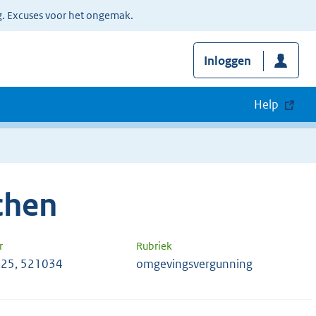
g. Excuses voor het ongemak.
Inloggen
Help
chen
r
Rubriek
25, 521034
omgevingsvergunning