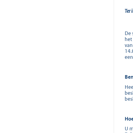
Ter 
De 
het
van
14.
een
Ben
Hee
bes
bes
Hoe
U m