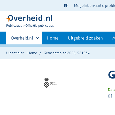
Ter
Mogelijk ervaart u prob
informatie:
U
Publicaties
Officiële publicaties
bent
Primaire
nu
Andere
Overheid.nl
Home
Uitgebreid zoeken
M
hier:
sites
navigatie
binnen
U bent hier:
Home
Gemeenteblad 2025, 521034
G
Dat
01-