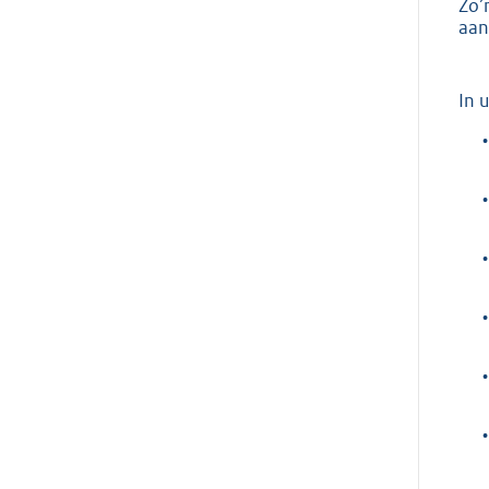
Zo’
aan
In 
•
•
•
•
•
•