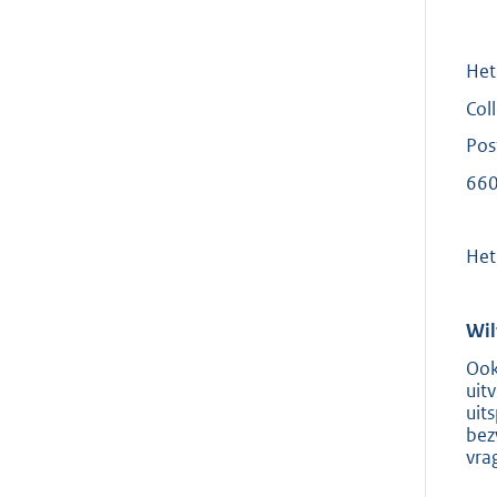
Het 
Col
Pos
660
Het
Wil
Ook
uit
uit
bez
vra