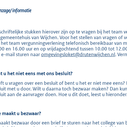
:
8
inzage/ informatie
9
7
schriftelijke stukken hierover zijn op te vragen bij het team v
 gemeentehuis van Wijchen. Voor het stellen van vragen of
b
 het team vergunningverlening telefonisch bereikbaar van 
00 en 16.00 uur en op vrijdagochtend tussen 10.00 tot 12.
 e-mail sturen naar
omgevingsloket@drutenwijchen.nl
. Ver
t u het niet eens met ons besluit?
ft u vragen over een besluit of bent u het er niet mee een
luit met u door. Wilt u daarna toch bezwaar maken? Dan ku
luit aan de aanvrager doen. Hoe u dit doet, leest u hierond
 maakt u
bezwaar?
aakt bezwaar door een brief te sturen naar het college va