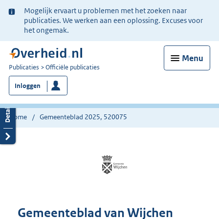
Ter
Mogelijk ervaart u problemen met het zoeken naar
informatie:
publicaties. We werken aan een oplossing. Excuses voor
het ongemak.
Menu
U
Publicaties
Officiële publicaties
bent
Inloggen
nu
hier:
Home
Gemeenteblad 2025, 520075
Gemeenteblad van Wijchen