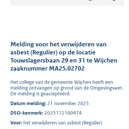
s
t
a
n
d
s
g
r
Melding voor het verwijderen van
o
asbest (Regulier) op de locatie
o
Touwslagersbaan 29 en 31 te Wijchen
t
t
zaaknummer MA25.02702
e
:
Het college van de gemeente Wijchen heeft een
8
melding ontvangen op grond van de Omgevingswet.
2
De melding is geaccepteerd.
0
Datum melding:
21 november 2025
K
b
DSO-kenmerk:
2025112100474
Voor:
het verwijderen van asbest (Regulier)