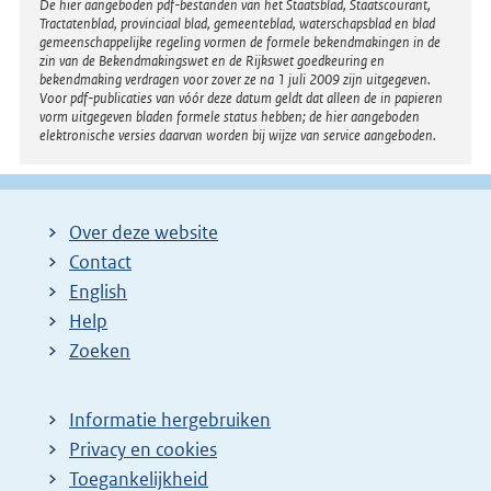
Disclaimer
De hier aangeboden pdf-bestanden van het Staatsblad, Staatscourant,
Tractatenblad, provinciaal blad, gemeenteblad, waterschapsblad en blad
gemeenschappelijke regeling vormen de formele bekendmakingen in de
zin van de Bekendmakingswet en de Rijkswet goedkeuring en
bekendmaking verdragen voor zover ze na 1 juli 2009 zijn uitgegeven.
Voor pdf-publicaties van vóór deze datum geldt dat alleen de in papieren
vorm uitgegeven bladen formele status hebben; de hier aangeboden
elektronische versies daarvan worden bij wijze van service aangeboden.
Over deze website
Contact
English
Help
Zoeken
Informatie hergebruiken
Privacy en cookies
Toegankelijkheid