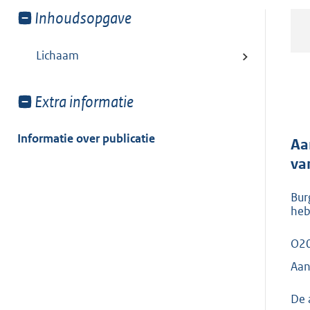
Toon
Inhoudsopgave
meer
van:
Lichaam
Toon
Extra informatie
meer
van:
Informatie over publicatie
Aa
va
Bur
heb
O20
Aan
De 