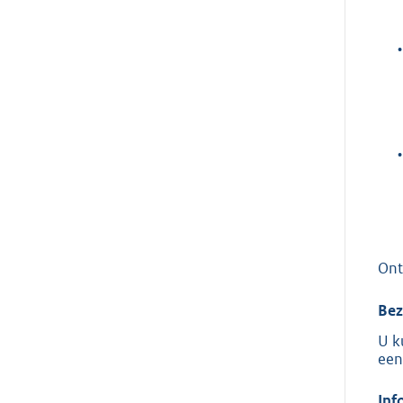
•
•
Ont
Bez
U k
een
Inf