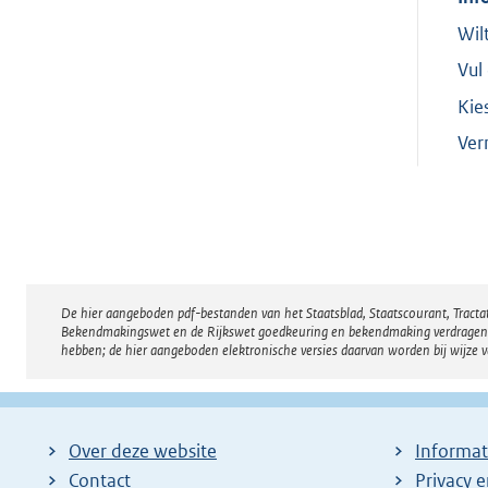
Wil
Vul
Kie
Ver
De hier aangeboden pdf-bestanden van het Staatsblad, Staatscourant, Tract
Disclaimer
Bekendmakingswet en de Rijkswet goedkeuring en bekendmaking verdragen voor
hebben; de hier aangeboden elektronische versies daarvan worden bij wijze 
Over deze website
Informat
Contact
Privacy 