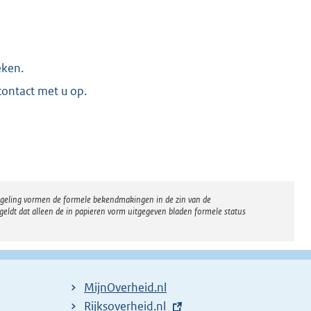
eken.
ontact met u op.
regeling vormen de formele bekendmakingen in de zin van de
eldt dat alleen de in papieren vorm uitgegeven bladen formele status
MijnOverheid.nl
E
Rijksoverheid.nl