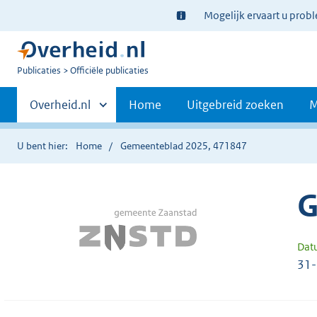
Ter
Mogelijk ervaart u prob
informatie:
U
Publicaties
Officiële publicaties
bent
Primaire
nu
Andere
Overheid.nl
Home
Uitgebreid zoeken
M
hier:
sites
navigatie
binnen
U bent hier:
Home
Gemeenteblad 2025, 471847
G
Dat
31-