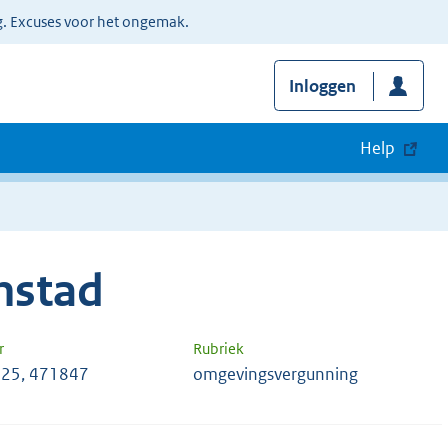
g. Excuses voor het ongemak.
Inloggen
Help
nstad
r
Rubriek
25, 471847
omgevingsvergunning