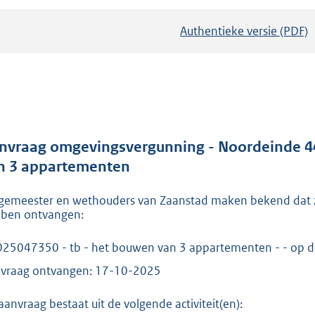
Authentieke versie (PDF)
b
e
s
t
a
n
d
nvraag omgevingsvergunning - Noordeinde 44
s
n 3 appartementen
g
gemeester en wethouders van Zaanstad maken bekend dat z
r
ben ontvangen:
o
o
25047350 - tb - het bouwen van 3 appartementen - - op d
t
vraag ontvangen: 17-10-2025
t
e
aanvraag bestaat uit de volgende activiteit(en):