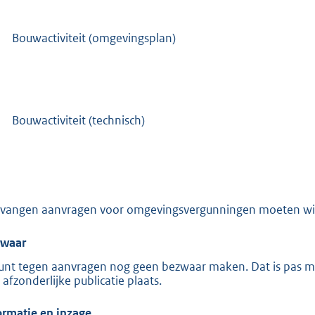
:
1
Bouwactiviteit (omgevingsplan)
9
3
b
Bouwactiviteit (technisch)
vangen aanvragen voor omgevingsvergunningen moeten wij 
waar
unt tegen aanvragen nog geen bezwaar maken. Dat is pas mog
 afzonderlijke publicatie plaats.
ormatie en inzage