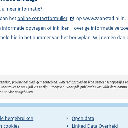
t u meer informatie?
 dan het
E
online contactformulier
op www.zaanstad.nl in.
x
s informatie opvragen of inkijken - overige informatie verzo
t
e
meld hierin het nummer van het bouwplan. Wij nemen dan c
r
n
e
l
i
n
k
:
atenblad, provinciaal blad, gemeenteblad, waterschapsblad en blad gemeenschappelijke 
 zover ze na 1 juli 2009 zijn uitgegeven. Voor pdf-publicaties van vóór deze datum g
van service aangeboden.
ie hergebruiken
Open data
en cookies
Linked Data Overheid