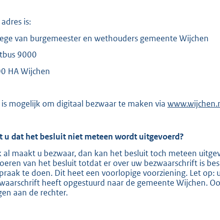
adres is:
lege van burgemeester en wethouders gemeente Wijchen
tbus 9000
0 HA Wijchen
 is mogelijk om digitaal bezwaar te maken via
E
www.wijchen.
x
t
e
t u dat het besluit niet meteen wordt uitgevoerd?
r
n
 al maakt u bezwaar, dan kan het besluit toch meteen uitge
e
voeren van het besluit totdat er over uw bezwaarschrift is be
l
spraak te doen. Dit heet een voorlopige voorziening. Let op: 
i
waarschrift heeft opgestuurd naar de gemeente Wijchen. Ook
n
gen aan de rechter.
k
: