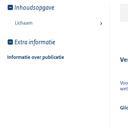
Toon
Inhoudsopgave
meer
van:
Lichaam
Toon
Extra informatie
meer
van:
Informatie over publicatie
Ve
Voo
wet
Gil