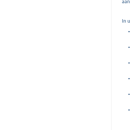
aan
In 
•
•
•
•
•
•