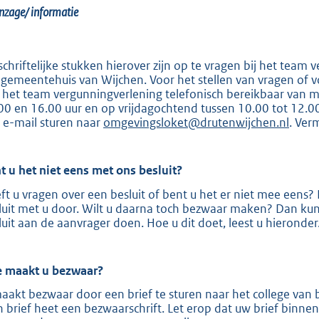
:
inzage/ informatie
8
9
7
schriftelijke stukken hierover zijn op te vragen bij het team v
 gemeentehuis van Wijchen. Voor het stellen van vragen of
 het team vergunningverlening telefonisch bereikbaar van 
b
00 en 16.00 uur en op vrijdagochtend tussen 10.00 tot 12.
 e-mail sturen naar
omgevingsloket@drutenwijchen.nl
. Ver
t u het niet eens met ons besluit?
ft u vragen over een besluit of bent u het er niet mee een
luit met u door. Wilt u daarna toch bezwaar maken? Dan ku
luit aan de aanvrager doen. Hoe u dit doet, leest u hierond
 maakt u
bezwaar?
aakt bezwaar door een brief te sturen naar het college va
n brief heet een bezwaarschrift. Let erop dat uw brief binn