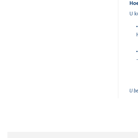
Hoe
U k
•
•
U be