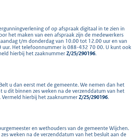
ergunningverlening of op afspraak digitaal in te zien in
K
 voor het maken van een afspraak zijn de medewerkers
maandag t/m donderdag van 10.00 tot 12.00 uur en van
00 uur. Het telefoonnummer is 088-432 70 00. U kunt ook
meld hierbij het zaaknummer
Z/25/290196
.
s? Belt u dan eerst met de gemeente. We nemen dan het
nt u dit binnen zes weken na de verzenddatum van het
er. Vermeld hierbij het zaaknummer
Z/25/290196
.
n burgemeester en wethouders van de gemeente Wijchen.
en zes weken na de verzenddatum van het besluit aan de