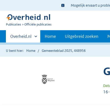
Ter
Mogelijk ervaart u prob
informatie:
U
Publicaties
Officiële publicaties
bent
Primaire
nu
Andere
Overheid.nl
Home
Uitgebreid zoeken
M
hier:
sites
navigatie
binnen
U bent hier:
Home
Gemeenteblad 2025, 448956
G
Dat
16-