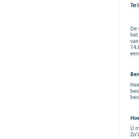
Ter 
De 
het
van
14.
een
Ben
Hee
bes
bes
Hoe
U m
Zo’