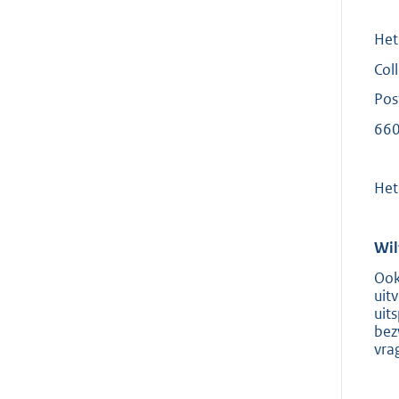
Het 
Col
Pos
660
Het
Wil
Ook
uit
uit
bez
vra