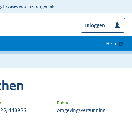
g. Excuses voor het ongemak.
Inloggen
Help
chen
r
Rubriek
25, 448956
omgevingsvergunning