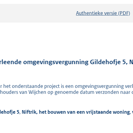
Authentieke versie (PDF)
b
e
s
t
a
n
d
rleende omgevingsvergunning Gildehofje 5, Ni
s
g
r
r het onderstaande project is een omgevingsvergunning verl
houders van Wijchen op genoemde datum verzonden naar d
o
o
t
dehofje 5
,
Niftrik,
het bouwen
van een vrijstaande woning
,
t
e