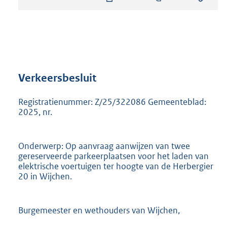
s
t
a
n
d
s
g
r
Verkeersbesluit
o
o
Registratienummer: Z/25/322086 Gemeenteblad:
t
2025, nr.
t
e
:
Onderwerp: Op aanvraag aanwijzen van twee
8
gereserveerde parkeerplaatsen voor het laden van
7
elektrische voertuigen ter hoogte van de Herbergier
7
20 in Wijchen.
K
b
Burgemeester en wethouders van Wijchen,