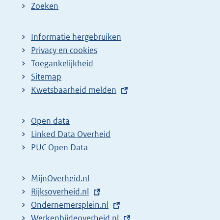
Zoeken
Informatie hergebruiken
Privacy en cookies
Toegankelijkheid
Sitemap
E
Kwetsbaarheid melden
x
t
Open data
e
Linked Data Overheid
r
PUC Open Data
n
e
MijnOverheid.nl
l
E
Rijksoverheid.nl
i
x
E
Ondernemersplein.nl
n
t
x
E
Werkenbijdeoverheid.nl