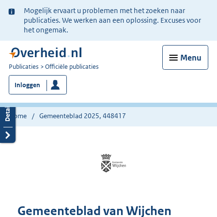
Ter
Mogelijk ervaart u problemen met het zoeken naar
informatie:
publicaties. We werken aan een oplossing. Excuses voor
het ongemak.
Menu
U
Publicaties
Officiële publicaties
bent
Inloggen
nu
hier:
Home
Gemeenteblad 2025, 448417
Gemeenteblad van Wijchen