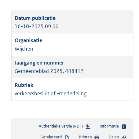
16-10-2025 09:00
Wijchen
Gemeenteblad 2025, 448417
verkeersbesluit of -mededeling
Authentieke versie (PDF)
b
Informatie
e
Gerelateerd
Printen
Delen