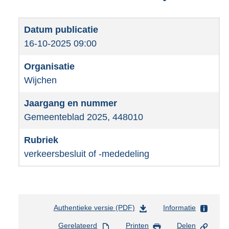
16-10-2025 09:00
Wijchen
Gemeenteblad 2025, 448010
verkeersbesluit of -mededeling
Authentieke versie (PDF)
b
Informatie
e
Gerelateerd
Printen
Delen
s