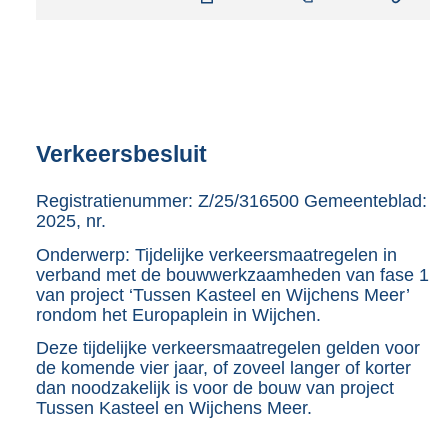
t
a
n
d
s
g
r
Verkeersbesluit
o
o
Registratienummer: Z/25/316500 Gemeenteblad:
t
2025, nr.
t
e
Onderwerp: Tijdelijke verkeersmaatregelen in
verband met de bouwwerkzaamheden van fase 1
:
van project ‘Tussen Kasteel en Wijchens Meer’
8
rondom het Europaplein in Wijchen.
5
4
Deze tijdelijke verkeersmaatregelen gelden voor
K
de komende vier jaar, of zoveel langer of korter
b
dan noodzakelijk is voor de bouw van project
Tussen Kasteel en Wijchens Meer.