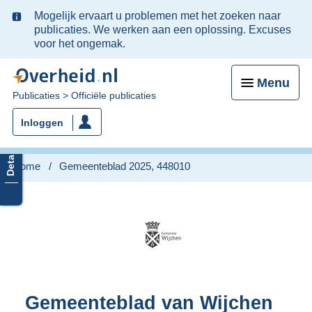
Ter
Mogelijk ervaart u problemen met het zoeken naar
informatie:
publicaties. We werken aan een oplossing. Excuses
voor het ongemak.
Menu
U
Publicaties
Officiële publicaties
bent
Inloggen
nu
hier:
Home
Gemeenteblad 2025, 448010
Gemeenteblad van Wijchen